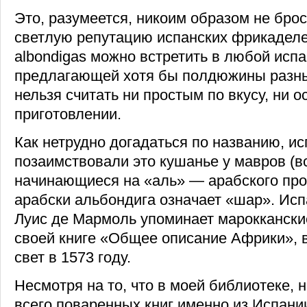
Это, разумеется, никоим образом не брос
светлую репутацию испанских фрикаделек
albondigas можно встретить в любой испа
предлагающей хотя бы полдюжины разны
нельзя считать ни простым по вкусу, ни о
приготовлении.
Как нетрудно догадаться по названию, и
позаимствовали это кушанье у мавров (в
начинающиеся на «аль» — арабского про
арабски альбондига означает «шар». Исп
Луис де Мармоль упоминает марокканские
своей книге «Общее описание Африки»,
свет в 1573 году.
Несмотря на то, что в моей библиотеке, 
всего поваренных книг именно из Испании