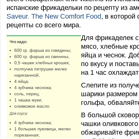
испанские фрикадельки по рецепту из ам
Saveur. The New Comfort Food
, в которо
рецепты со всего мира.
Для фрикаделек 
Что надо:
мясо, хлебные кр
600 гр. фарша из говядины;
яйца и чеснок. До
600 гр. фарша из свинины;
по вкусу и постав
0,5 чашки хлебных крошек;
полпучка петрушки мелко
на 1 час охлаждат
нарезанной;
4 яйца;
Слепите из получ
4 зубчика чеснока;
шарики размером 
соль, перец;
1 чашка муки;
гольфа, обваляйте
оливковое масло.
В большой сковор
Для соуса:
чашки оливкового
4 зубчика чеснока;
1 большая луковица, мелко
обжаривайте фрик
порезанная;