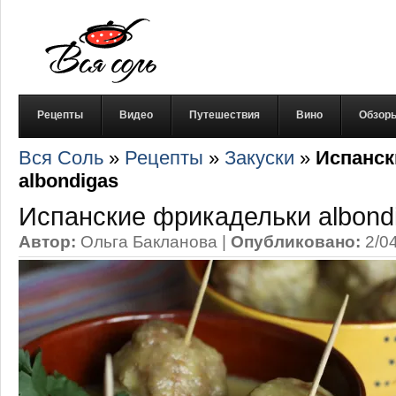
Рецепты
Видео
Путешествия
Вино
Обзор
Вся Соль
»
Рецепты
»
Закуски
»
Испанск
albondigas
Испанские фрикадельки albond
Автор:
Ольга Бакланова
|
Опубликовано:
2/0