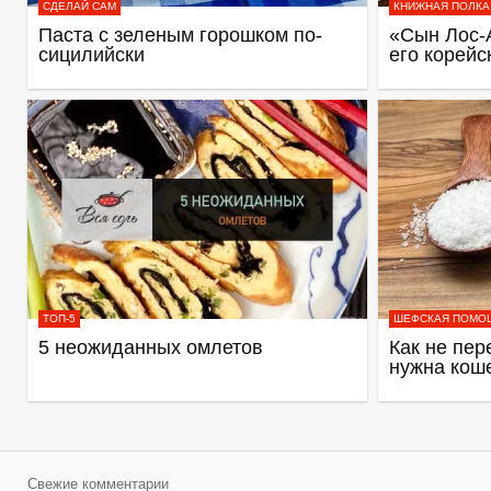
СДЕЛАЙ САМ
КНИЖНАЯ ПОЛКА
Паста с зеленым горошком по-
«Сын Лос-
сицилийски
его корейс
ТОП-5
ШЕФСКАЯ ПОМО
5 неожиданных омлетов
Как не пер
нужна кош
Свежие комментарии