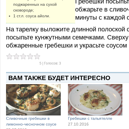
Гребешки посыпьт
поджаренных на сухой
обжарьте в сливо
сковороде;
1 ст.л. соуса айоли.
минуты с каждой 
На тарелку выложите длинной полоской с
посыпьте кунжутными семечками. Сверху
обжаренные гребешки и украсьте соусом 
5
| Голосов:
3
ВАМ ТАКЖЕ БУДЕТ ИНТЕРЕСНО
Сливочные гребешки в
Гребешки с тальятелле
лимонно-чесночном соусе
27.10.2016