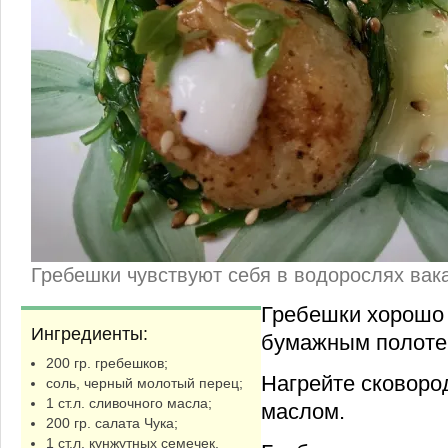
Гребешки чувствуют себя в водорослях вака
Гребешки хорошо
Ингредиенты:
бумажным полоте
200 гр. гребешков;
Нагрейте сковоро
соль, черный молотый перец;
1 ст.л. сливочного масла;
маслом.
200 гр. салата Чука;
1 ст.л. кунжутных семечек,