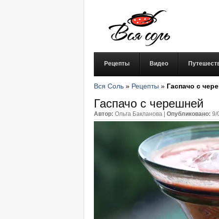
Рецепты
Видео
Путешест
Вся Соль
»
Рецепты
»
Гаспачо с чер
Гаспачо с черешней
Автор:
Ольга Бакланова
|
Опубликовано:
9/