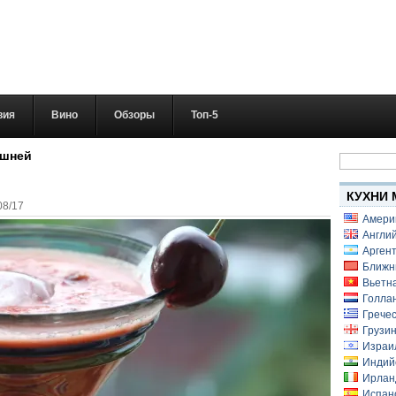
вия
Вино
Обзоры
Топ-5
Найти:
ешней
КУХНИ 
08/17
Амери
Англий
Аргент
Ближн
Вьетн
Голлан
Гречес
Грузин
Израи
Индий
Ирлан
Испанс