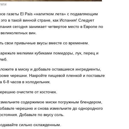
теги
се газеты El Pais «напитком лета» с подавляющим
то в такой винной стране, как Испания! Следует
спания сегодня занимает четвертое место в Европе по
 великолепных вин.
ть свои привычные вкусы вместе со временем.
арежьте мелкими кубиками помидоры, лук, перец и
леб.
ложите в миску и добавьте оставшиеся ингредиенты,
роме черешни. Накройте пищевой пленкой и поставьте
а 6-8 часов в холодильник.
ерешню очистите от косточек.
змельчите содержимое миски погружным блендером,
обавьте черешню и снова измельчите до однородного
остояния. Добавьте по вкусу соль.
одавайте сильно охлажденным.