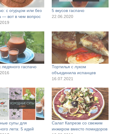
чо: с огурцом или без
5 вкусов гаспачо
а — вот в чем вопрос
22.06.2020
.2019
к ледяного гаспачо
Тортилья с луком
.2016
объединила испанцев
16.07.2021
ные супы для
Салат Капрезе со свежим
ного лета: 5 идей
инжиром вместо помидоров