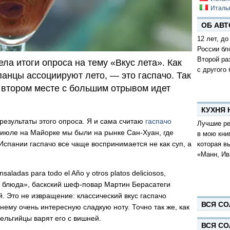
Италь
ОБ АВТ
12 лет, до
России бл
Второй ра
ела итоги опроса на тему «Вкус лета». Как
с другого 
спанцы ассоциируют лето, — это гаспачо. Так
 втором месте с большим отрывом идет
КУХНЯ
результаты этого опроса. Я и сама считаю
гаспачо
Лучшие ре
 июле на Майорке мы были на рынке Сан-Хуан, где
в мою кни
Испании гаспачо все чаще воспринимается не как суп, а
которая в
«Манн, Ив
aladas para todo el Año y otros platos deliciosos,
е блюда», баскский шеф-повар Мартин Берасатеги
. Это не извращение: классический вкус гаспачо
ВСЯ СО
нему очень интересную сладкую ноту. Точно так же, как
бельгийцы варят его с вишней.
ВСЯ СО