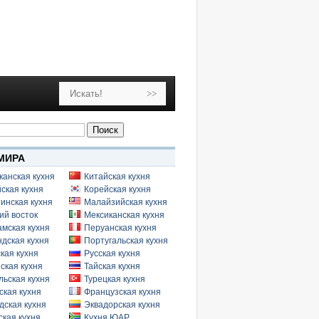
МИРА
канская кухня
Китайская кухня
ская кухня
Корейская кухня
инская кухня
Малайзийская кухня
ий восток
Мексиканская кухня
амская кухня
Перуанская кухня
дская кухня
Португальская кухня
кая кухня
Русская кухня
ская кухня
Тайская кухня
льская кухня
Турецкая кухня
ская кухня
Французская кухня
дская кухня
Эквадорская кухня
кая кухня
Кухня ЮАР