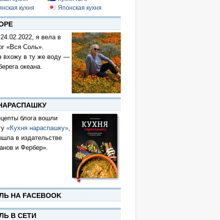
янская кухня
Японская кухня
ОРЕ
 24.02.2022, я вела в
ог «Вся Соль».
з вхожу в ту же воду —
берега океана.
 НАРАСПАШКУ
цепты блога вошли
гу
«Кухня нараспашку»
,
ышла в издательстве
анов и Фербер».
ЛЬ НА FACEBOOK
ЛЬ В СЕТИ