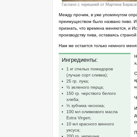
Гаспачо с черешней от Мартина Бераса
Между прочим, в уже упомянутом опро
преимуществом было названо пиво. И э
признать, что времена меняются, и И
производству пива, оставаясь страной
Нам же остается только немного меня
Н
Ингредиенты:
х
1 кг спелых помидоров
С
(лучше сорт сливка);
к
25 гр. лука;
н
½ зеленого перца;
150 гр. черствого белого
Ч
хлеба;
½ зубчика чеснока;
И
100 мл оливкового масла
д
Extra Virgen;
с
10 мл красного винного
уксуса;
П
200 гр. черешни.