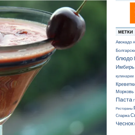
МЕТКИ
Авокадо
А
Болгарск
блюдо
Имбирь
кулинарии
Креветк
Морковь
Паста
П
Рестораны
С
Спаржа
Чеснок