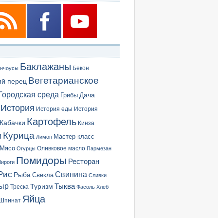
Баклажаны
Бекон
нчоусы
Вегетарианское
ий перец
Городская среда
Грибы
Дача
История
История еды
История
Картофель
Кабачки
Кинза
Курица
и
Мастер-класс
Лимон
Мясо
Оливковое масло
Огурцы
Пармезан
Помидоры
Ресторан
ироги
Рис
Свинина
Рыба
Свекла
Сливки
ыр
Туризм
Тыква
Треска
Фасоль
Хлеб
Яйца
Шпинат