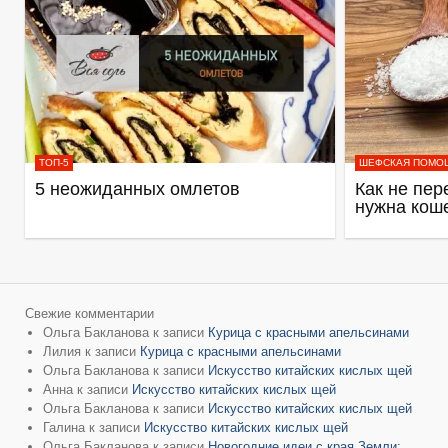
ТОП-5
ШЕФСКАЯ ПОМО
5 неожиданных омлетов
Как не пер
нужна кош
Свежие комментарии
Ольга Бакланова
к записи
Курица с красными апельсинами
Лилия
к записи
Курица с красными апельсинами
Ольга Бакланова
к записи
Искусство китайских кислых щей
Анна
к записи
Искусство китайских кислых щей
Ольга Бакланова
к записи
Искусство китайских кислых щей
Галина
к записи
Искусство китайских кислых щей
Ольга Бакланова
к записи
Новогодние идеи с края Земли: