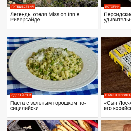
ПУТЕШЕСТВИЯ
ИСТОРИИ
Легенды отеля Mission Inn в
Персидские
Риверсайде
удивитель
СДЕЛАЙ САМ
КНИЖНАЯ ПОЛКА
Паста с зеленым горошком по-
«Сын Лос-
сицилийски
его корейс