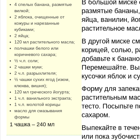
В большой миске
4 спелых банана, размятые
размятые бананы,
вилкой;
2 яблока, очищенные от
яйца, ванилин, йог
кожуры и нарезанные
растительное мас
кубиками;
2 яйца;
В другой миске с
120 мл растительного масла;
полчашки белого или
корицей, солью, 
коричневого сахара;
добавьте к банано
½ ч.л. соли;
Перемешайте. Вы
2 чашки муки;
2 ч.л. разрыхлителя;
кусочки яблок и с
½ чашки сухих ягод (изюм,
клюква, вишня);
Форму для запека
120 мл греческого йогурта;
растительным ма
1 ч.л. ванильного экстракта;
1 ч.л. молотой корицы
тесто. Посыпьте п
масло для смазывания
сахаром.
формы
1 чашка – 240 мл
Выпекайте в течен
или пока зубочист