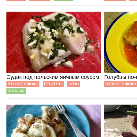
Судак под польским яичным соусом
Голубцы по-
ВТОРОЕ БЛЮДО
РЕЦЕПТЫ
СОУС
ВТОРОЕ БЛЮДО
ПОЛЬША