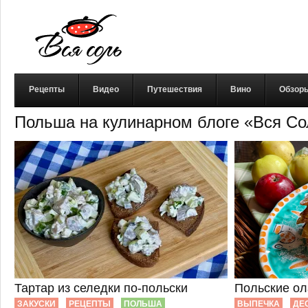
Рецепты
Видео
Путешествия
Вино
Обзор
Польша на кулинарном блоге «Вся Со
Тартар из селедки по-польски
Польские ол
ЗАКУСКИ
РЕЦЕПТЫ
ПОЛЬША
ВЫПЕЧКА
ДЕ