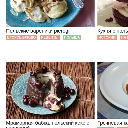
Польские вареники pierogi
Кухня с пол
ВТОРОЕ БЛЮДО
РЕЦЕПТЫ
ПОЛЬША
ИСТОРИИ
НА 
Мраморная бабка: польский кекс с
Гречневая к