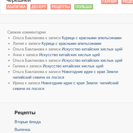
черешней
ГАРНИР
РЕЦЕ
ВЫПЕЧКА
ДЕСЕРТ
РЕЦЕПТЫ
ПОЛЬША
Свежие комментарии
Ольга Бакланова
к записи
Курица с красными апельсинами
Лилия
к записи
Курица с красными апельсинами
Ольга Бакланова
к записи
Искусство китайских кислых щей
Анна
к записи
Искусство китайских кислых щей
Ольга Бакланова
к записи
Искусство китайских кислых щей
Галина
к записи
Искусство китайских кислых щей
Ольга Бакланова
к записи
Новогодние идеи с края Земли:
чилийский севиче из лосося
Ирина
к записи
Новогодние идеи с края Земли: чилийский
севиче из лосося
Рецепты
Вторые блюда
Выпечка