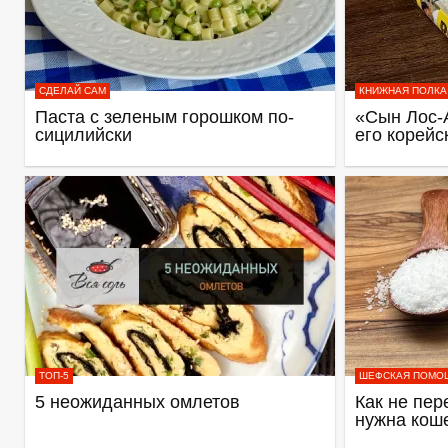
СДЕЛАЙ САМ
КНИЖНАЯ ПОЛКА
Паста с зеленым горошком по-
«Сын Лос-
сицилийски
его корейс
ТОП-5
ШЕФСКАЯ ПОМО
5 неожиданных омлетов
Как не пер
нужна кош