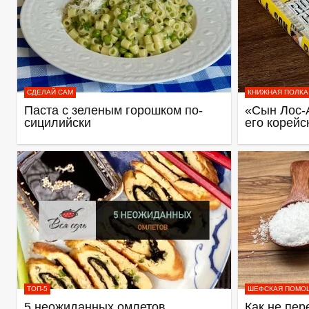
СДЕЛАЙ САМ
КНИЖНАЯ ПОЛКА
Паста с зеленым горошком по-
«Сын Лос-
сицилийски
его корейс
ТОП-5
ШЕФСКАЯ ПОМО
5 неожиданных омлетов
Как не пер