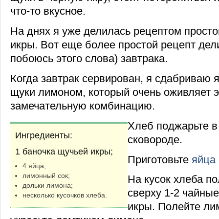
что-то вкусное.
На днях я уже делилась рецептом просто
икры. Вот еще более простой рецепт дел
побоюсь этого слова) завтрака.
Когда завтрак сервирован, я сдабриваю 
щуки лимоном, который очень оживляет эт
замечательную комбинацию.
Хлеб поджарьте в 
Ингредиенты:
сковороде.
1 баночка щучьей икры;
Приготовьте
яйца
4 яйца;
лимонный сок;
На кусок хлеба по
дольки лимона;
сверху 1-2 чайны
несколько кусочков хлеба.
икры. Полейте ли