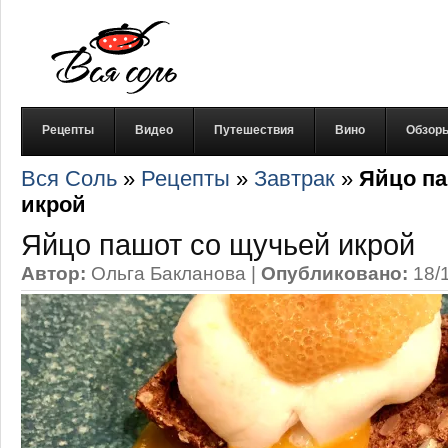
Рецепты
Видео
Путешествия
Вино
Обзор
Вся Соль
»
Рецепты
»
Завтрак
»
Яйцо па
икрой
Яйцо пашот со щучьей икрой
Автор:
Ольга Бакланова
|
Опубликовано:
18/