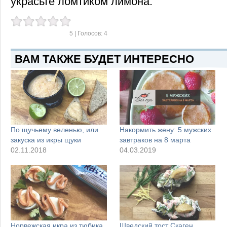
украсьте ломтиком лимона.
5
| Голосов:
4
ВАМ ТАКЖЕ БУДЕТ ИНТЕРЕСНО
По щучьему веленью, или
Накормить жену: 5 мужских
закуска из икры щуки
завтраков на 8 марта
02.11.2018
04.03.2019
Норвежская икра из тюбика
Шведский тост Скаген