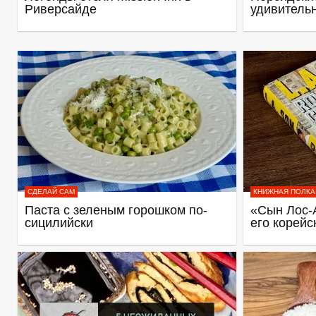
Риверсайде
удивитель
СДЕЛАЙ САМ
КНИЖНАЯ ПОЛКА
Паста с зеленым горошком по-
«Сын Лос-
сицилийски
его корейс