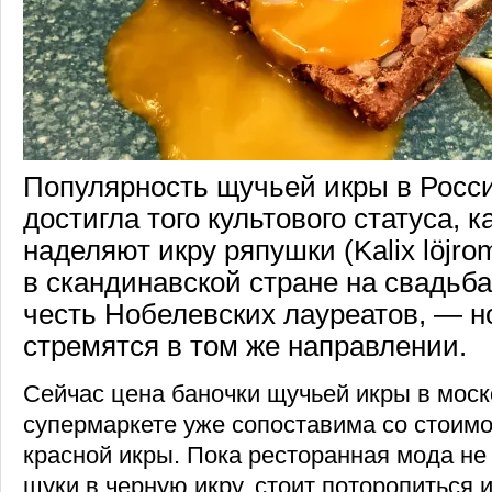
Популярность щучьей икры в Росс
достигла того культового статуса, 
наделяют икру ряпушки (Kalix löjro
в скандинавской стране на свадьба
честь Нобелевских лауреатов, — н
стремятся в том же направлении.
Сейчас цена баночки щучьей икры в мос
супермаркете уже сопоставима со стоим
красной икры. Пока ресторанная мода не
щуки в черную икру, стоит поторопиться и