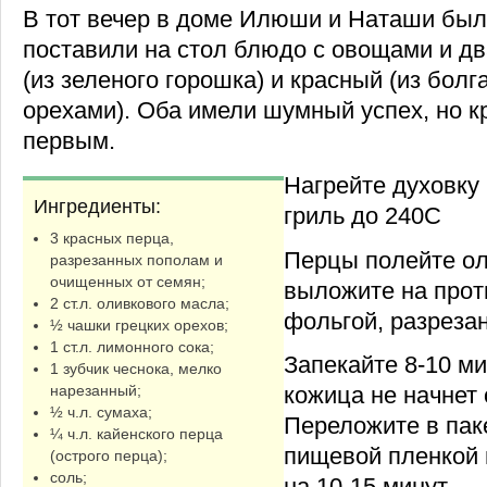
В тот вечер в доме Илюши и Наташи был
поставили на стол блюдо с овощами и дв
(из зеленого горошка) и красный (из болг
орехами). Оба имели шумный успех, но 
первым.
Нагрейте духовку
Ингредиенты:
гриль до 240C
3 красных перца,
Перцы полейте о
разрезанных пополам и
очищенных от семян;
выложите на прот
2 ст.л. оливкового масла;
фольгой, разрезан
½ чашки грецких орехов;
1 ст.л. лимонного сока;
Запекайте 8-10 ми
1 зубчик чеснока, мелко
нарезанный;
кожица не начнет 
½ ч.л. сумаха;
Переложите в пак
¼ ч.л. кайенского перца
пищевой пленкой 
(острого перца);
соль;
на 10-15 минут.