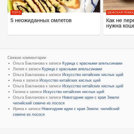
ТОП-5
ШЕФСКАЯ ПОМО
5 неожиданных омлетов
Как не пер
нужна кош
Свежие комментарии
Ольга Бакланова
к записи
Курица с красными апельсинами
Лилия
к записи
Курица с красными апельсинами
Ольга Бакланова
к записи
Искусство китайских кислых щей
Анна
к записи
Искусство китайских кислых щей
Ольга Бакланова
к записи
Искусство китайских кислых щей
Галина
к записи
Искусство китайских кислых щей
Ольга Бакланова
к записи
Новогодние идеи с края Земли:
чилийский севиче из лосося
Ирина
к записи
Новогодние идеи с края Земли: чилийский
севиче из лосося