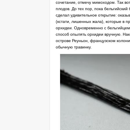
сочетание, отмечу мимоходом. Так вот
плодов. До тех пор, пока бельгийский
сделал удивительное открытие: оказыв
(кстати, лишенных жала), которые в 
орхидеи. Одновременно с бельгийцем
способ опылять орхидеи вручную. Нак
острове Реуньон, французском колон
обычную травинку.