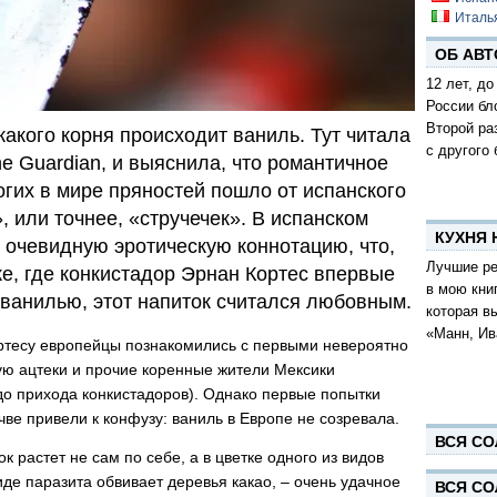
Италь
ОБ АВТ
12 лет, до
России бл
Второй ра
какого корня происходит ваниль. Тут читала
с другого 
he Guardian, и выяснила, что романтичное
огих в мире пряностей пошло от испанского
к», или точнее, «стручечек». В испанском
КУХНЯ
 очевидную эротическую коннотацию, что,
Лучшие ре
е, где конкистадор Эрнан Кортес впервые
в мою кни
 ванилью, этот напиток считался любовным.
которая в
«Манн, Ив
ртесу европейцы познакомились с первыми невероятно
ую ацтеки и прочие коренные жители Мексики
о прихода конкистадоров). Однако первые попытки
ве привели к конфузу: ваниль в Европе не созревала.
ВСЯ СО
ок растет не сам по себе, а в цветке одного из видов
иде паразита обвивает деревья какао, – очень удачное
ВСЯ СО