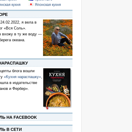
янская кухня
Японская кухня
ОРЕ
 24.02.2022, я вела в
ог «Вся Соль».
з вхожу в ту же воду —
берега океана.
 НАРАСПАШКУ
цепты блога вошли
гу
«Кухня нараспашку»
,
ышла в издательстве
анов и Фербер».
ЛЬ НА FACEBOOK
ЛЬ В СЕТИ