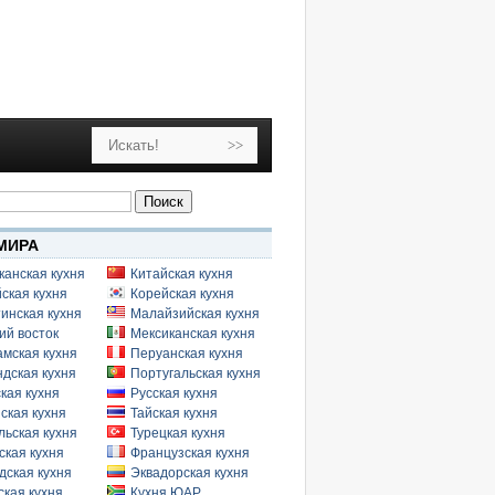
МИРА
канская кухня
Китайская кухня
ская кухня
Корейская кухня
инская кухня
Малайзийская кухня
ий восток
Мексиканская кухня
амская кухня
Перуанская кухня
дская кухня
Португальская кухня
кая кухня
Русская кухня
ская кухня
Тайская кухня
льская кухня
Турецкая кухня
ская кухня
Французская кухня
дская кухня
Эквадорская кухня
кая кухня
Кухня ЮАР