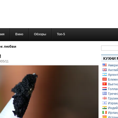
вия
Вино
Обзоры
Топ-5
Найти:
ок любви
и
КУХНИ 
/05/11
Амери
Англий
Аргент
Ближн
Вьетн
Голлан
Гречес
Грузин
Израи
Индий
Ирлан
Испанс