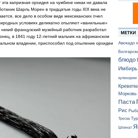
 эта капризная орхидея на чужбине никак не давала
 ботаник Шарль Морен в тридцатые годы XIX века не
ается, все дело в особом виде мексиканских пчел
природных условиях деликатно опыляют «ванильные»
 некий французский музейный работник разработал
МЕТКИ
онец, в 1841 году 12-летний мальчик на африканском
Авокадо
иальном владении, приспособил под опыление орхидеи
А
Болгарск
блюдо
Имбирь
кулинарии
Креветк
Морковь
Паста
Рис
Рыб
Ту
Треска
Я
Шпинат