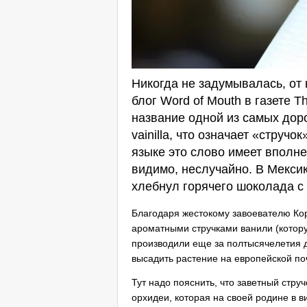
Никогда не задумывалась, от 
блог Word of Mouth в газете T
название одной из самых дор
vainilla, что означает «стручо
языке это слово имеет вполне
видимо, неслучайно. В Мексик
хлебнул горячего шоколада с
Благодаря жестокому завоевателю Ко
ароматными стручками ванили (котор
производили еще за полтысячелетия д
высадить растение на европейской поч
Тут надо пояснить, что заветный струч
орхидеи, которая на своей родине в в