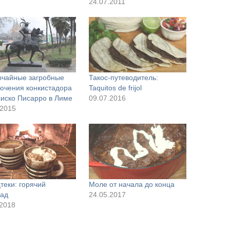
24.07.2011
чайные загробные
Такос-путеводитель:
ючения конкистадора
Taquitos de frijol
иско Писарро в Лиме
09.07.2016
.2015
теки: горячий
Моле от начала до конца
ад
24.05.2017
.2018