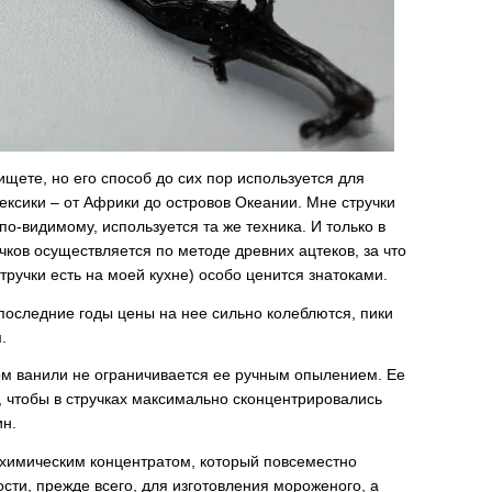
ищете, но его способ до сих пор используется для
ксики – от Африки до островов Океании. Мне стручки
по-видимому, используется та же техника. И только в
чков осуществляется по методе древних ацтеков, за что
стручки есть на моей кухне) особо ценится знатоками.
последние годы цены на нее сильно колеблются, пики
.
вом ванили не ограничивается ее ручным опылением. Ее
 чтобы в стручках максимально сконцентрировались
ин.
 химическим концентратом, который повсеместно
ти, прежде всего, для изготовления мороженого, а