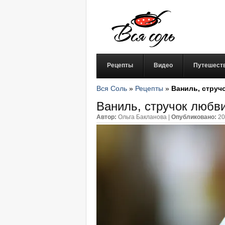
Рецепты
Видео
Путешест
Вся Соль
»
Рецепты
»
Ваниль, струч
Ваниль, стручок любв
Автор:
Ольга Бакланова
|
Опубликовано:
20