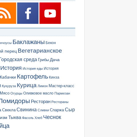
Баклажаны
Бекон
нчоусы
Вегетарианское
ий перец
Городская среда
Грибы
Дача
История
История еды
История
Картофель
Кабачки
Кинза
Курица
и
Мастер-класс
Кукуруза
Лимон
Мясо
Оливковое масло
Огурцы
Пармезан
Помидоры
Ресторан
Рестораны
Сыр
Свинина
а
Свекла
Спаржа
Сливки
Чеснок
ризм
Тыква
Фасоль
Хлеб
йца