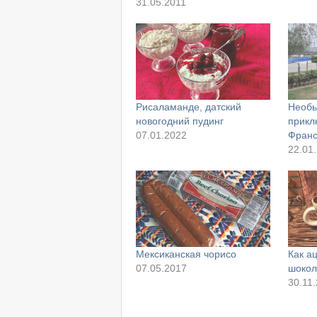
31.05.2011
Рисаламанде, датский
Необы
новогодний пудинг
прикл
07.01.2022
Франс
22.01
Мексиканская чорисо
Как ац
07.05.2017
шокол
30.11