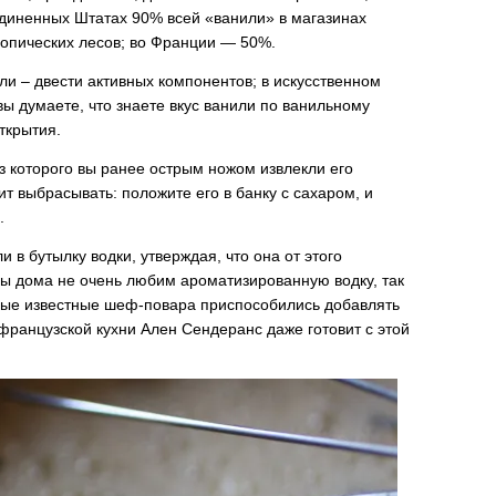
оединенных Штатах 90% всей «ванили» в магазинах
тропических лесов; во Франции — 50%.
или – двести активных компонентов; в искусственном
 вы думаете, что знаете вкус ванили по ванильному
ткрытия.
из которого вы ранее острым ножом извлекли его
ит выбрасывать: положите его в банку с сахаром, и
.
 в бутылку водки, утверждая, что она от этого
ы дома не очень любим ароматизированную водку, так
орые известные шеф-повара приспособились добавлять
 французской кухни Ален Сендеранс даже готовит с этой