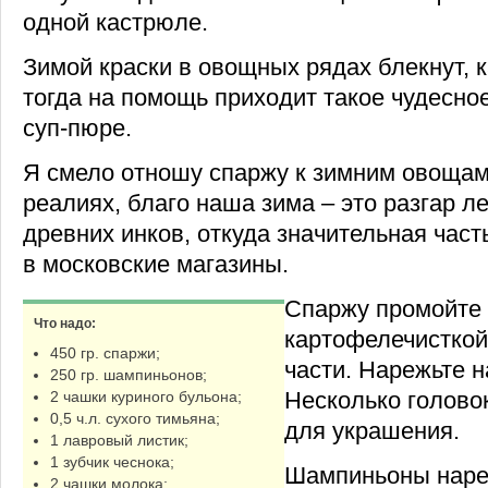
одной кастрюле.
Зимой краски в овощных рядах блекнут, к
тогда на помощь приходит такое чудесное
суп-пюре.
Я смело отношу спаржу к зимним овощам
реалиях, благо наша зима – это разгар л
древних инков, откуда значительная част
в московские магазины.
Спаржу промойте
Что надо:
картофелечисткой
450 гр. спаржи;
части. Нарежьте н
250 гр. шампиньонов;
Несколько голово
2 чашки куриного бульона;
0,5 ч.л. сухого тимьяна;
для украшения.
1 лавровый листик;
1 зубчик чеснока;
Шампиньоны наре
2 чашки молока;