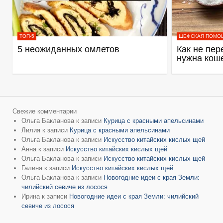
ТОП-5
ШЕФСКАЯ ПОМО
5 неожиданных омлетов
Как не пер
нужна кош
Свежие комментарии
Ольга Бакланова
к записи
Курица с красными апельсинами
Лилия
к записи
Курица с красными апельсинами
Ольга Бакланова
к записи
Искусство китайских кислых щей
Анна
к записи
Искусство китайских кислых щей
Ольга Бакланова
к записи
Искусство китайских кислых щей
Галина
к записи
Искусство китайских кислых щей
Ольга Бакланова
к записи
Новогодние идеи с края Земли:
чилийский севиче из лосося
Ирина
к записи
Новогодние идеи с края Земли: чилийский
севиче из лосося