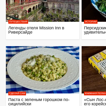
ПУТЕШЕСТВИЯ
ИСТОРИИ
Легенды отеля Mission Inn в
Персидские
Риверсайде
удивитель
СДЕЛАЙ САМ
КНИЖНАЯ ПОЛКА
Паста с зеленым горошком по-
«Сын Лос-
сицилийски
его корейс