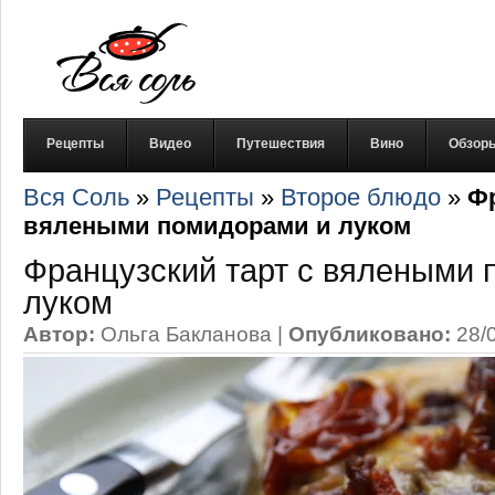
Рецепты
Видео
Путешествия
Вино
Обзор
Вся Соль
»
Рецепты
»
Второе блюдо
»
Фр
вялеными помидорами и луком
Французский тарт с вялеными 
луком
Автор:
Ольга Бакланова
|
Опубликовано:
28/