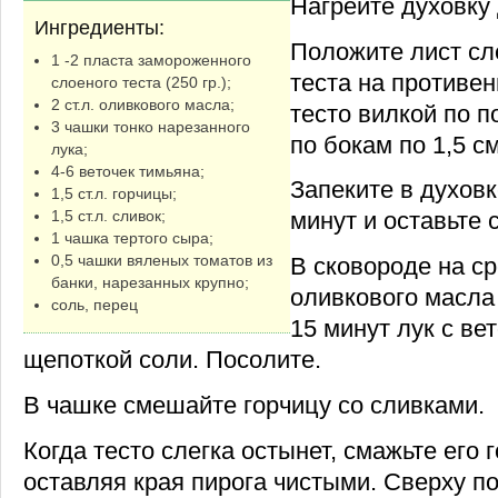
Нагрейте духовку 
Ингредиенты:
Положите лист сл
1 -2 пласта замороженного
теста на противен
слоеного теста (250 гр.);
2 ст.л. оливкового масла;
тесто вилкой по п
3 чашки тонко нарезанного
по бокам по 1,5 см
лука;
4-6 веточек тимьяна;
Запеките в духовк
1,5 ст.л. горчицы;
1,5 ст.л. сливок;
минут и оставьте 
1 чашка тертого сыра;
0,5 чашки вяленых томатов из
В сковороде на ср
банки, нарезанных крупно;
оливкового масла
соль, перец
15 минут лук с ве
щепоткой соли. Посолите.
В чашке смешайте горчицу со сливками.
Когда тесто слегка остынет, смажьте его 
оставляя края пирога чистыми. Сверху п