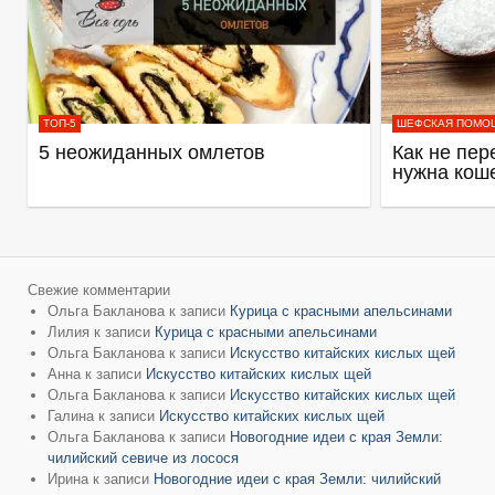
ТОП-5
ШЕФСКАЯ ПОМО
5 неожиданных омлетов
Как не пер
нужна кош
Свежие комментарии
Ольга Бакланова
к записи
Курица с красными апельсинами
Лилия
к записи
Курица с красными апельсинами
Ольга Бакланова
к записи
Искусство китайских кислых щей
Анна
к записи
Искусство китайских кислых щей
Ольга Бакланова
к записи
Искусство китайских кислых щей
Галина
к записи
Искусство китайских кислых щей
Ольга Бакланова
к записи
Новогодние идеи с края Земли:
чилийский севиче из лосося
Ирина
к записи
Новогодние идеи с края Земли: чилийский