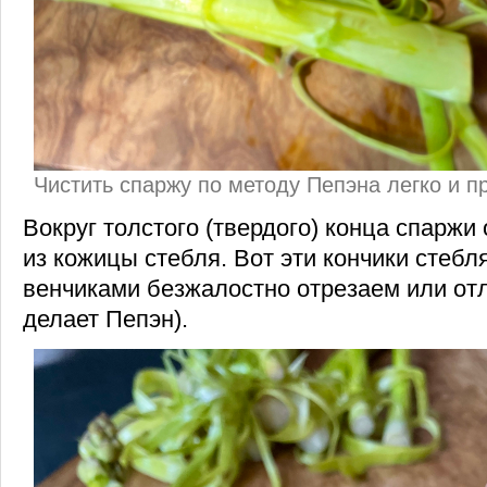
Чистить спаржу по методу Пепэна легко и п
Вокруг толстого (твердого) конца спаржи
из кожицы стебля. Вот эти кончики стебля
венчиками безжалостно отрезаем или от
делает Пепэн).