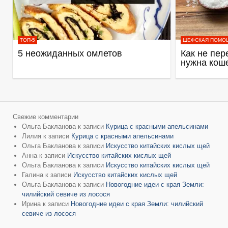
ТОП-5
ШЕФСКАЯ ПОМО
5 неожиданных омлетов
Как не пер
нужна кош
Свежие комментарии
Ольга Бакланова
к записи
Курица с красными апельсинами
Лилия
к записи
Курица с красными апельсинами
Ольга Бакланова
к записи
Искусство китайских кислых щей
Анна
к записи
Искусство китайских кислых щей
Ольга Бакланова
к записи
Искусство китайских кислых щей
Галина
к записи
Искусство китайских кислых щей
Ольга Бакланова
к записи
Новогодние идеи с края Земли:
чилийский севиче из лосося
Ирина
к записи
Новогодние идеи с края Земли: чилийский
севиче из лосося