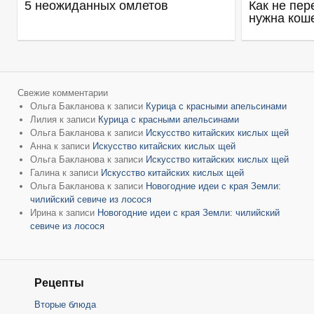
5 неожиданных омлетов
Как не пер
нужна кош
Свежие комментарии
Ольга Бакланова
к записи
Курица с красными апельсинами
Лилия
к записи
Курица с красными апельсинами
Ольга Бакланова
к записи
Искусство китайских кислых щей
Анна
к записи
Искусство китайских кислых щей
Ольга Бакланова
к записи
Искусство китайских кислых щей
Галина
к записи
Искусство китайских кислых щей
Ольга Бакланова
к записи
Новогодние идеи с края Земли:
чилийский севиче из лосося
Ирина
к записи
Новогодние идеи с края Земли: чилийский
севиче из лосося
Рецепты
Вторые блюда