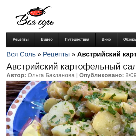
Рецепты
Видео
Путешествия
Вино
Обзор
Вся Соль
»
Рецепты
»
Австрийский кар
Австрийский картофельный са
Автор:
Ольга Бакланова
|
Опубликовано:
8/0