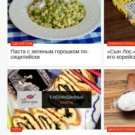
СДЕЛАЙ САМ
КНИЖНАЯ ПОЛКА
Паста с зеленым горошком по-
«Сын Лос-
сицилийски
его корейс
ТОП-5
ШЕФСКАЯ ПОМО