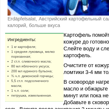
Erdäpfelsalat, Австрийский картофельный с
калорий, больше вкуса
Картофель помойт
Ингредиенты:
кожуре до готовно
1 кг картофеля;
Слейте воду и сле
1 средняя луковица, мелко
картофель.
порезанная;
2 ст.л. сливочного масла;
Очистите от кожу
80 мл яблочного уксуса;
ломтики 3-4 мм т
200 мл куриного бульона;
¾ ч.л. дижонской горчицы;
5,5 ст.л. подсолнечного
В сковороде нагр
масла;
масло и обжарьте 
1 ч.л. соли;
минут или пока не
петрушка, измельченная.
Добавьте в сковор