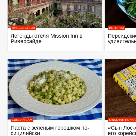
ПУТЕШЕСТВИЯ
ИСТОРИИ
Легенды отеля Mission Inn в
Персидские
Риверсайде
удивитель
СДЕЛАЙ САМ
КНИЖНАЯ ПОЛКА
Паста с зеленым горошком по-
«Сын Лос-
сицилийски
его корейс