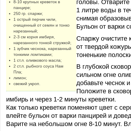
головы. Отварите
8-10 крупных креветок в
панцире;
1 литре воды в те
250 гр. спаржи;
снимая образовы
1 острый перчик чили,
Бульон от варки с
очищенный от семян и тонко
нарезанный;
2-3 см корня имбиря,
Спаржу очистите 
нарезанного тонкой стружкой;
от твердой кожуры
1 зубчик чеснока, нарезанный
тоненькие полоски
тонкими ломтиками;
1 ст.л. оливкового масла;
В глубокой сковор
2 ст.л. рыбного соуса Нам
Пла;
сильном огне оли
лимон;
добавьте чеснок и
свежий укроп.
Положите в сково
имбирь и через 1-2 минуты креветки.
Как только креветки поменяют цвет с сер
влейте бульон от варки панцирей и довед
Варите на небольшом огне 8-10 минут. В