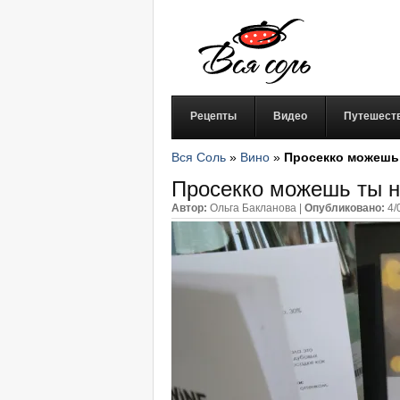
Рецепты
Видео
Путешест
Вся Соль
»
Вино
»
Просекко можешь 
Просекко можешь ты н
Автор:
Ольга Бакланова
|
Опубликовано:
4/