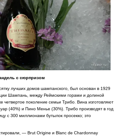
андель с сюрпризом
есятку лучших домов шампанского, был основан в 1929
нции Шампань, между Реймскими горами и долиной
е четвертое поколение семьи Трибо. Вина изготовляют
уар (40%) и Пино Менье (30%). Трибо производят в год
ицу с 300 миллионами бутылок просекко; это
тировали, — Brut Origine и Blanc de Chardonnay