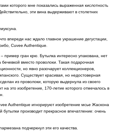
тами которого мне показались выраженная кислотность
Действительно, эти вина выдерживают в столетних
 муксуна.
 что впереди нас ждало главное украшение дегустации,
ибо, Cuvee Authentique.
 – пример гран крю. Бутылка интересно упакована, нет
 бечевкой вместо проволоки. Такая подарочная
иционности, но явно разочарует коллекционеров,
панского. Существует красивая, но недостоверная
сделан из проволоки, которую выдернула из своего
нт на это изобретение, 170-летие которого отмечалось в
н.
uvee Authentique игнорируют изобретение мсье Жаскона
ой бутылки производит прекрасное впечатление: очень
пармезана подчеркнул эти его качества.