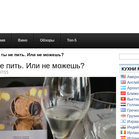
вия
Вино
Обзоры
Топ-5
Найти:
ты не пить. Или не можешь?
е пить. Или не можешь?
КУХНИ 
07/15
Амери
Англий
Аргент
Ближн
Вьетн
Голлан
Гречес
Грузин
Израи
Индий
Ирлан
Испанс