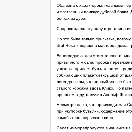
Оба вина с характером, главными чер
и явственный привкус дубовой бочки. 
бочках из дуба.
Сопровождала эту пару строганина из
Но это была только присказка, потому
Brut Rose и вершина мастеров дома Тр
Виноградники для этого топового вина
привычного мюзле; пробка перевязана
упаковка придает бутылке налет трад
собирающих плакетки (крышки) от шам
легенда о том, что первый мюзле был 
старого корсажа вдова Клико. Но пате
прошлом году, получил Адольф Жаксо
Несмотря на то, что производители C
при укупорке бутылки, содержание эт
самобытное, серьезное вино.
Салат из морепродуктов в чашечке из 