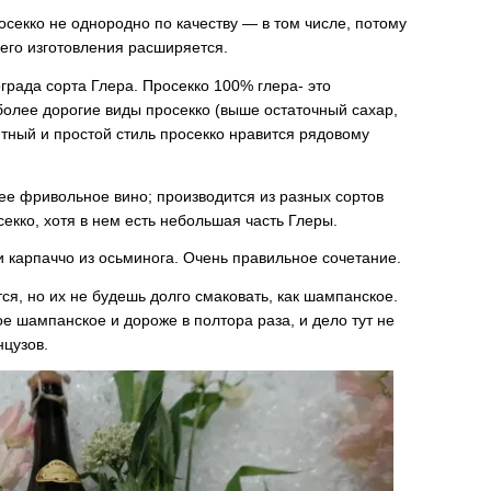
осекко не однородно по качеству — в том числе, потому
 его изготовления расширяется.
града сорта Глера. Просекко 100% глера- это
 более дорогие виды просекко (выше остаточный сахар,
ятный и простой стиль просекко нравится рядовому
ее фривольное вино; производится из разных сортов
екко, хотя в нем есть небольшая часть Глеры.
и карпаччо из осьминога. Очень правильное сочетание.
ся, но их не будешь долго смаковать, как шампанское.
е шампанское и дороже в полтора раза, и дело тут не
нцузов.