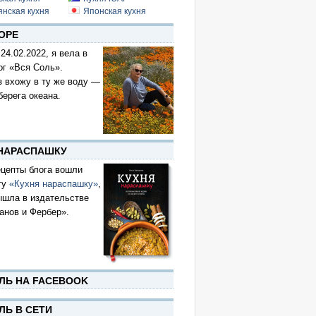
янская кухня
Японская кухня
ОРЕ
 24.02.2022, я вела в
ог «Вся Соль».
з вхожу в ту же воду —
берега океана.
 НАРАСПАШКУ
цепты блога вошли
гу
«Кухня нараспашку»
,
ышла в издательстве
анов и Фербер».
ЛЬ НА FACEBOOK
ЛЬ В СЕТИ