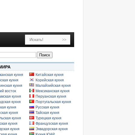
МИРА
канская кухня
Китайская кухня
ская кухня
Корейская кухня
инская кухня
Малайзийская кухня
ий восток
Мексиканская кухня
амская кухня
Перуанская кухня
дская кухня
Португальская кухня
кая кухня
Русская кухня
ская кухня
Тайская кухня
льская кухня
Турецкая кухня
ская кухня
Французская кухня
дская кухня
Эквадорская кухня
кая кухня
Кухня ЮАР