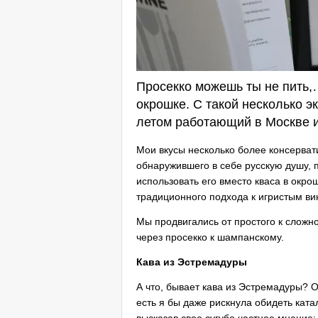
Просекко можешь ты не пить,…
окрошке. С такой несколько 
летом работающий в Москве 
Мои вкусы несколько более консерват
обнаружившего в себе русскую душу, п
использовать его вместо кваса в окро
традиционного подхода к игристым ви
Мы продвигались от простого к сложно
через просекко к шампанскому.
Кава из Эстремадуры
А что, бывает кава из Эстремадуры? О
есть я бы даже рискнула обидеть кат
высказав свое сугубо частное мнение: