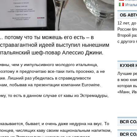
Италь
ОБ АВТ
12 лет, до
России бл
Второй ра
 потому что ты можешь его есть – в
с другого 
экстравагантной идеей выступил нынешним
итальянский шеф-повар Алессио Джини.
ивны, чем у импульсивного молодого итальянца,
КУХНЯ
оэтому я предпочитаю все-таки пить просекко, а не
Лучшие ре
шке. Лишний раз убедилась в справедливости
в мою кни
нам, побывав на презентации компании Eurowine.
которая в
«Манн, Ив
му, то есть в данном случае от кавы из Эстремадуры,
ВСЯ СО
казывается, бывает, и очень даже недурна на вкус. То
алонцев, числящих каву своим национальным напитком,
ВСЯ СО
 кава из Эстремадуры нисколько не уступает