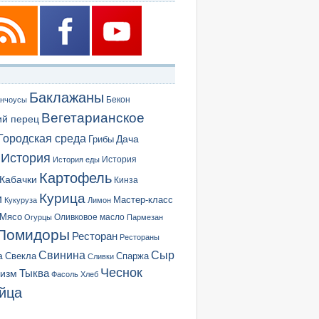
Баклажаны
Бекон
нчоусы
Вегетарианское
ий перец
Городская среда
Грибы
Дача
История
История еды
История
Картофель
Кабачки
Кинза
Курица
и
Мастер-класс
Кукуруза
Лимон
Мясо
Оливковое масло
Огурцы
Пармезан
Помидоры
Ресторан
Рестораны
Сыр
Свинина
а
Свекла
Спаржа
Сливки
Чеснок
ризм
Тыква
Фасоль
Хлеб
йца