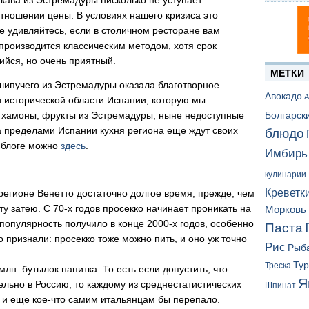
отношении цены. В условиях нашего кризиса это
е удивляйтесь, если в столичном ресторане вам
производится классическим методом, хотя срок
йся, но очень приятный.
МЕТКИ
шипучего из Эстремадуры оказала благотворное
Авокадо
А
й исторической области Испании, которую мы
 хамоны, фрукты из Эстремадуры, ныне недоступные
Болгарск
за пределами Испании кухня региона еще ждут своих
блюдо
в блоге можно
здесь
.
Имбирь
кулинарии
Креветк
регионе Венетто достаточно долгое время, прежде, чем
у затею. С 70-х годов просекко начинает проникать на
Морковь
популярность получило в конце 2000-х годов, особенно
Паста
о признали: просекко тоже можно пить, и оно уж точно
Рис
Рыб
Ту
Треска
лн. бутылок напитка. То есть если допустить, что
Я
льно в Россию, то каждому из среднестатистических
Шпинат
, и еще кое-что самим итальянцам бы перепало.