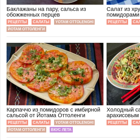
Баклажаны на пару, сальса из
Салат из хр
обожженных перцев
помидорами
РЕЦЕПТЫ
САЛАТЫ
YOTAM OTTOLENGHI
РЕЦЕПТЫ
СА
ЙОТАМ ОТТОЛЕНГИ
Карпаччо из помидоров с имбирной
Холодный са
сальсой от Йотама Оттоленги
арахисовым
РЕЦЕПТЫ
САЛАТЫ
YOTAM OTTOLENGHI
РЕЦЕПТЫ
СА
ЙОТАМ ОТТОЛЕНГИ
ВКУС ЛЕТА