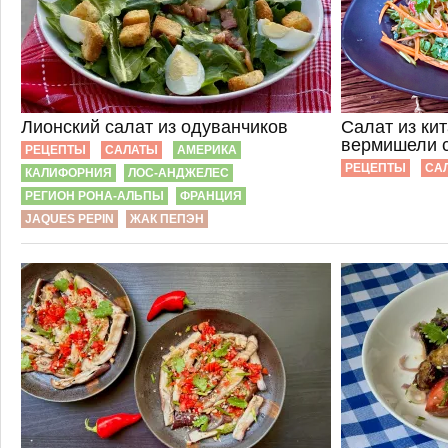
Лионский салат из одуванчиков
Салат из ки
вермишели 
РЕЦЕПТЫ
САЛАТЫ
АМЕРИКА
РЕЦЕПТЫ
СА
КАЛИФОРНИЯ
ЛОС-АНДЖЕЛЕС
РЕГИОН РОНА-АЛЬПЫ
ФРАНЦИЯ
JAQUES PEPIN
ЖАК ПЕПЭН