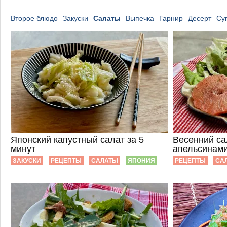
Второе блюдо
Закуски
Салаты
Выпечка
Гарнир
Десерт
Су
Японский капустный салат за 5
Весенний са
минут
апельсинами
ЗАКУСКИ
РЕЦЕПТЫ
САЛАТЫ
ЯПОНИЯ
РЕЦЕПТЫ
СА