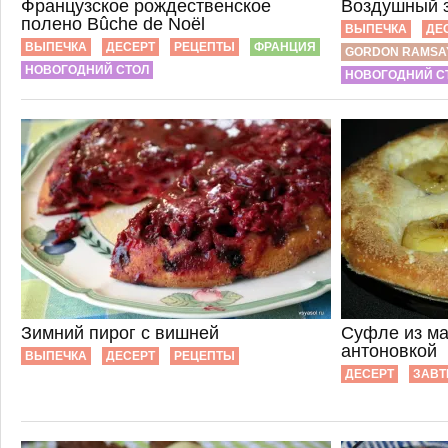
Французское рождественское
Воздушный 
полено Bûche de Noël
ВЫПЕЧКА
ДЕ
ВЫПЕЧКА
ДЕСЕРТ
РЕЦЕПТЫ
ФРАНЦИЯ
GORDON RAMSA
НОВОГОДНИЙ СТОЛ
НОВОГОДНИЙ С
Зимний пирог с вишней
Суфле из ма
антоновкой
ВЫПЕЧКА
ДЕСЕРТ
РЕЦЕПТЫ
ДЕСЕРТ
ЗАВТ