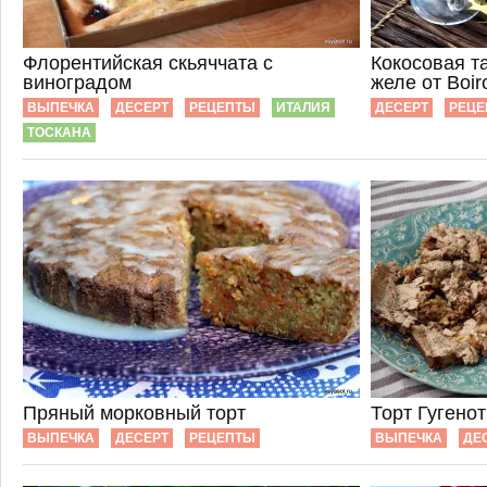
Флорентийская скьяччата с
Кокосовая т
виноградом
желе от Boir
ВЫПЕЧКА
ДЕСЕРТ
РЕЦЕПТЫ
ИТАЛИЯ
ДЕСЕРТ
РЕЦЕ
ТОСКАНА
Пряный морковный торт
Торт Гугенот
ВЫПЕЧКА
ДЕСЕРТ
РЕЦЕПТЫ
ВЫПЕЧКА
ДЕ