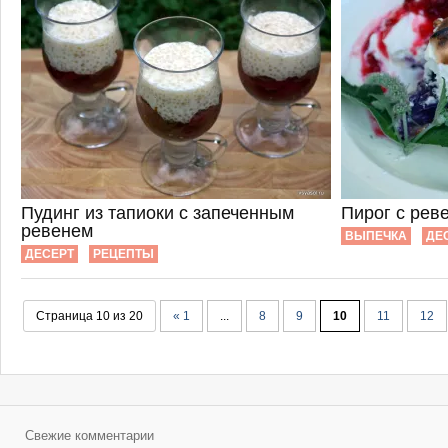
Пудинг из тапиоки с запеченным
Пирог с рев
ревенем
ВЫПЕЧКА
ДЕ
ДЕСЕРТ
РЕЦЕПТЫ
Страница 10 из 20
« 1
...
8
9
10
11
12
Свежие комментарии