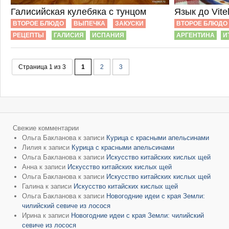
Галисийская кулебяка с тунцом
Язык до Vite
ВТОРОЕ БЛЮДО
ВЫПЕЧКА
ЗАКУСКИ
ВТОРОЕ БЛЮДО
РЕЦЕПТЫ
ГАЛИСИЯ
ИСПАНИЯ
АРГЕНТИНА
И
Страница 1 из 3
1
2
3
Свежие комментарии
Ольга Бакланова
к записи
Курица с красными апельсинами
Лилия
к записи
Курица с красными апельсинами
Ольга Бакланова
к записи
Искусство китайских кислых щей
Анна
к записи
Искусство китайских кислых щей
Ольга Бакланова
к записи
Искусство китайских кислых щей
Галина
к записи
Искусство китайских кислых щей
Ольга Бакланова
к записи
Новогодние идеи с края Земли:
чилийский севиче из лосося
Ирина
к записи
Новогодние идеи с края Земли: чилийский
севиче из лосося