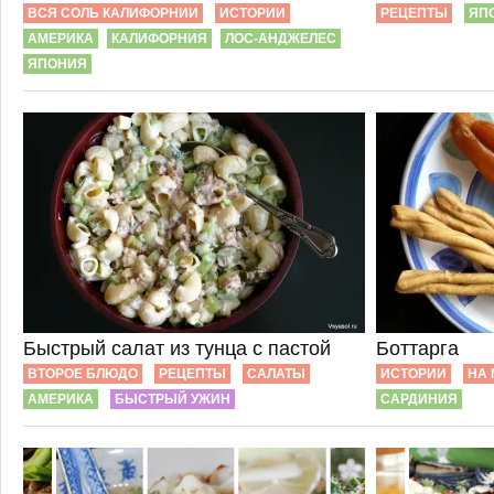
ВСЯ СОЛЬ КАЛИФОРНИИ
ИСТОРИИ
РЕЦЕПТЫ
ЯП
АМЕРИКА
КАЛИФОРНИЯ
ЛОС-АНДЖЕЛЕС
ЯПОНИЯ
Быстрый салат из тунца с пастой
Боттарга
ВТОРОЕ БЛЮДО
РЕЦЕПТЫ
САЛАТЫ
ИСТОРИИ
НА 
АМЕРИКА
БЫСТРЫЙ УЖИН
САРДИНИЯ