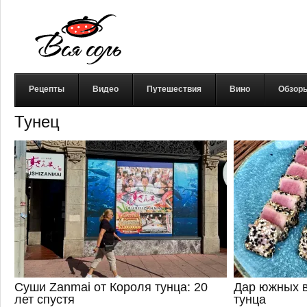
Рецепты
Видео
Путешествия
Вино
Обзор
Тунец
Суши Zanmai от Короля тунца: 20
Дар южных в
лет спустя
тунца