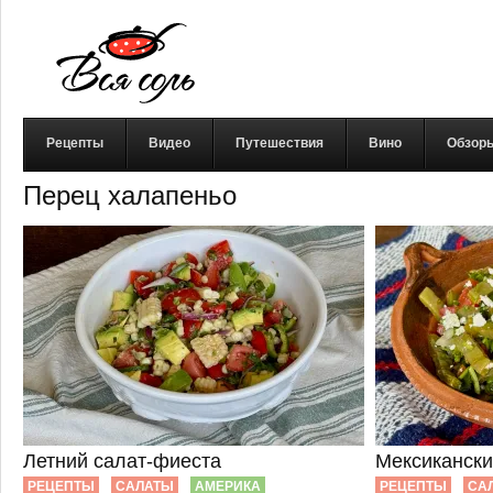
Рецепты
Видео
Путешествия
Вино
Обзор
Перец халапеньо
Летний салат-фиеста
Мексикански
РЕЦЕПТЫ
САЛАТЫ
АМЕРИКА
РЕЦЕПТЫ
СА