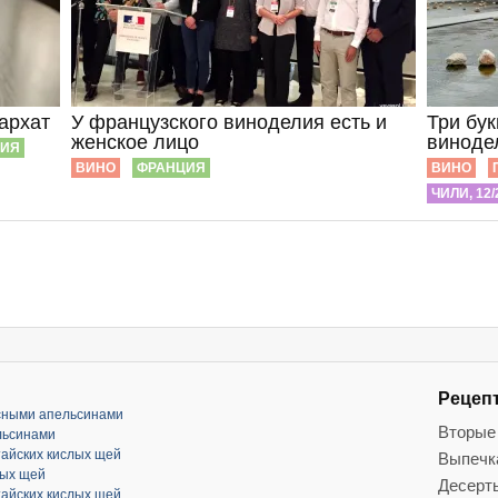
архат
У французского виноделия есть и
Три бук
женское лицо
виноде
ЦИЯ
ВИНО
ФРАНЦИЯ
ВИНО
ЧИЛИ, 12/
Рецеп
асными апельсинами
Вторые
льсинами
тайских кислых щей
Выпечк
лых щей
Десерт
тайских кислых щей