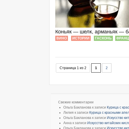
Коньяк — шелк, арманьяк — б
ВИНО
ИСТОРИИ
ГАСКОНЬ
ФРАН
Страница 1 из 2
1
2
Свежие комментарии
Ольга Бакланова
к записи
Курица с кр
Лилия
к записи
Курица с красными апе
Ольга Бакланова
к записи
Искусство ки
Анна
к записи
Искусство китайских кис
Ольга Бакланова
к записи
Искусство ки