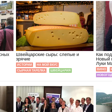
есных
Швейцарские сыры: слепые и
Как по
зрячие
Новый г
Луки М
ИСТОРИИ
НА МОЙ ВКУС
ВИНО
СЫРНАЯ ТАРЕЛКА
ШВЕЙЦАРИЯ
НОВОГОД