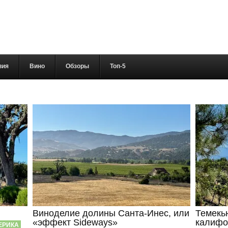
вия
Вино
Обзоры
Топ-5
Виноделие долины Санта-Инес, или
Темекь
«эффект Sideways»
калифо
ЕРИКА