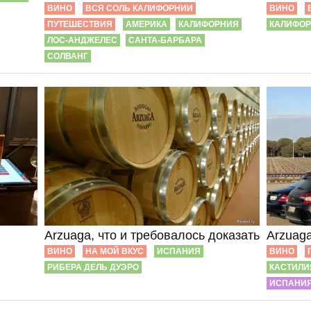
ВИНО
ВСЯ СОЛЬ КАЛИФОРНИИ
ВИНО
ПУТЕШЕСТВИЯ
АМЕРИКА
КАЛИФОРНИЯ
КАЛИФО
ЛОС-АНДЖЕЛЕС
САНТА-БАРБАРА
СОЛВАНГ
Arzuaga, что и требовалось доказать
Arzuaga
ВИНО
НА МОЙ ВКУС
ИСПАНИЯ
ВИНО
РИБЕРА ДЕЛЬ ДУЭРО
КАСТИЛИ
ИСПАНИЯ,