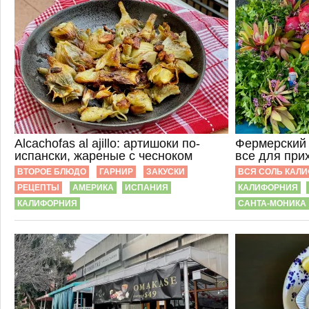
Alcachofas al ajillo: артишоки по-
Фермерский 
испански, жареные с чесноком
все для при
ВТОРОЕ БЛЮДО
ГАРНИР
ЗАКУСКИ
ВСЯ СОЛЬ КАЛ
РЕЦЕПТЫ
АМЕРИКА
ИСПАНИЯ
КАЛИФОРНИЯ
КАЛИФОРНИЯ
САНТА-МОНИКА