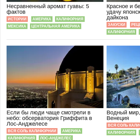
Несравненный аромат гуавы: 5
Красное и б
фактов
удачу японс
дайкона
ИСТОРИИ
АМЕРИКА
КАЛИФОРНИЯ
ЗАКУСКИ
РЕЦ
МЕКСИКА
ЦЕНТРАЛЬНАЯ АМЕРИКА
КАЛИФОРНИЯ
Если бы люди чаще смотрели в
Водный мир,
небо: обсерватория Гриффита в
Венеция
Лос-Анджелесе
ВСЯ СОЛЬ КАЛ
ВСЯ СОЛЬ КАЛИФОРНИИ
АМЕРИКА
КАЛИФОРНИЯ
КАЛИФОРНИЯ
ЛОС-АНДЖЕЛЕС