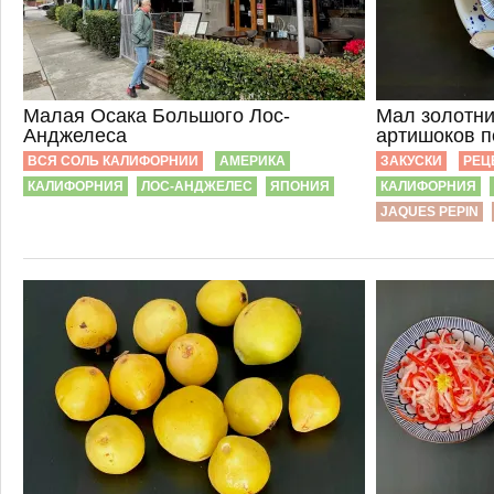
Малая Осака Большого Лос-
Мал золотни
Анджелеса
артишоков п
ВСЯ СОЛЬ КАЛИФОРНИИ
АМЕРИКА
ЗАКУСКИ
РЕЦ
КАЛИФОРНИЯ
ЛОС-АНДЖЕЛЕС
ЯПОНИЯ
КАЛИФОРНИЯ
JAQUES PEPIN