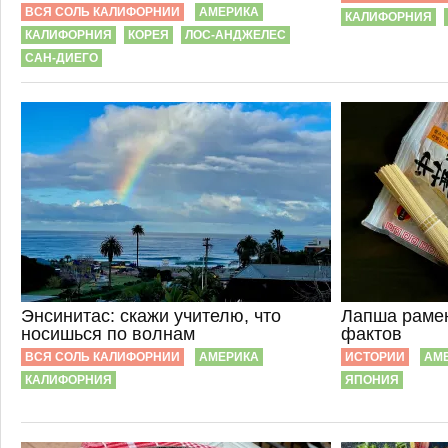
ВСЯ СОЛЬ КАЛИФОРНИИ
АМЕРИКА
КАЛИФОРНИЯ
КАЛИФОРНИЯ
КОРЕЯ
ЛОС-АНДЖЕЛЕС
САН-ДИЕГО
Энсинитас: скажи учителю, что
Лапша раме
носишься по волнам
фактов
ВСЯ СОЛЬ КАЛИФОРНИИ
АМЕРИКА
ИСТОРИИ
АМ
КАЛИФОРНИЯ
ЯПОНИЯ