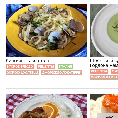
Лингвине с вонголе
Шелковый су
Гордона Рам
ВТОРОЕ БЛЮДО
РЕЦЕПТЫ
ИТАЛИЯ
РЕЦЕПТЫ
СУ
GIORGIO LOCATELLI
ДЖОРДЖИО ЛОКАТЕЛЛИ
GORDON RAMSA