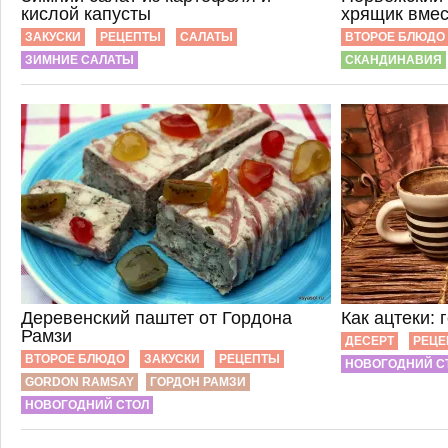
кислой капусты
хрящик вмес
ЗАКУСКИ
РЕЦЕПТЫ
САЛАТЫ
ВТОРОЕ БЛЮДО
ЗИМНИЕ САЛАТЫ
СКАНДИНАВИЯ
Деревенский паштет от Гордона
Как ацтеки:
Рамзи
ДЕСЕРТ
РЕЦЕ
ВТОРОЕ БЛЮДО
ЗАКУСКИ
РЕЦЕПТЫ
НОВОГОДНИЙ С
GORDON RAMSAY
ГОРДОН РАМЗИ
НОВОГОДНИЙ СТОЛ