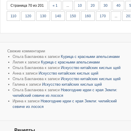
Страница 70 из 201
« 1
...
10
20
30
40
110
120
130
140
150
160
170
...
20
Свежие комментарии
Ольга Бакланова
к записи
Курица с красными апельсинами
Лилия
к записи
Курица с красными апельсинами
Ольга Бакланова
к записи
Искусство китайских кислых щей
Анна
к записи
Искусство китайских кислых щей
Ольга Бакланова
к записи
Искусство китайских кислых щей
Галина
к записи
Искусство китайских кислых щей
Ольга Бакланова
к записи
Новогодние идеи с края Земли:
чилийский севиче из лосося
Ирина
к записи
Новогодние идеи с края Земли: чилийский
севиче из лосося
Рецепты