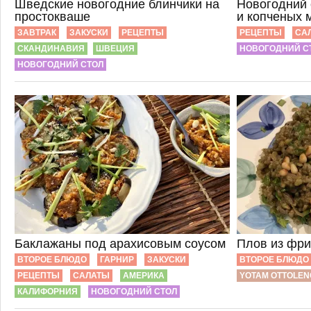
Шведские новогодние блинчики на
Новогодний 
простокваше
и копченых 
ЗАВТРАК
ЗАКУСКИ
РЕЦЕПТЫ
РЕЦЕПТЫ
СА
СКАНДИНАВИЯ
ШВЕЦИЯ
НОВОГОДНИЙ С
НОВОГОДНИЙ СТОЛ
Баклажаны под арахисовым соусом
Плов из фри
ВТОРОЕ БЛЮДО
ГАРНИР
ЗАКУСКИ
ВТОРОЕ БЛЮДО
РЕЦЕПТЫ
САЛАТЫ
АМЕРИКА
YOTAM OTTOLEN
КАЛИФОРНИЯ
НОВОГОДНИЙ СТОЛ