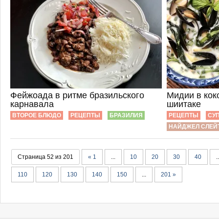
Фейжоада в ритме бразильского
Мидии в кок
карнавала
шиитаке
ВТОРОЕ БЛЮДО
РЕЦЕПТЫ
БРАЗИЛИЯ
РЕЦЕПТЫ
СУ
НАЙДЖЕЛ СЛЕЙ
Страница 52 из 201
« 1
...
10
20
30
40
..
110
120
130
140
150
...
201 »