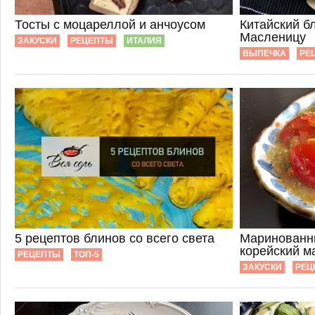
Тосты с моцареллой и анчоусом
Китайский б
Масленицу
ЗАКУСКИ
РЕЦЕПТЫ
ИТАЛИЯ
ВЫПЕЧКА
РЕ
5 рецептов блинов со всего света
Маринованн
корейский м
РЕЦЕПТЫ
ТОП-5
ЗАКУСКИ
РЕЦ