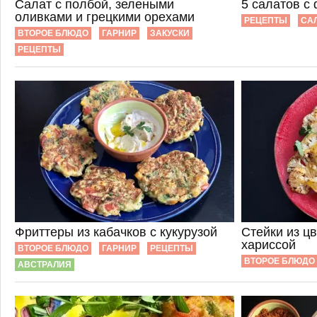
Салат с полбой, зелеными
5 салатов с
оливками и грецкими орехами
РЕЦЕПТЫ
СА
ВТОРОЕ БЛЮДО
ГАРНИР
ЗАКУСКИ
РЕЦЕПТЫ
Фриттеры из кабачков с кукурузой
Стейки из цв
хариссой
ВТОРОЕ БЛЮДО
ГАРНИР
РЕЦЕПТЫ
ВТОРОЕ БЛЮДО
АВСТРАЛИЯ