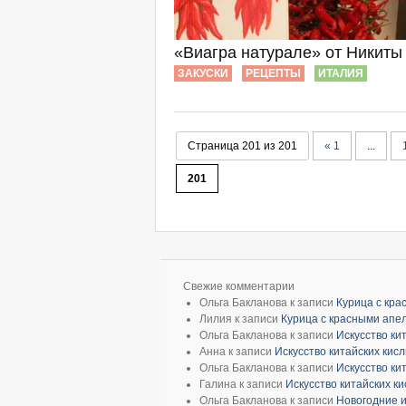
«Виагра натурале» от Никиты
ЗАКУСКИ
РЕЦЕПТЫ
ИТАЛИЯ
Страница 201 из 201
« 1
...
201
Свежие комментарии
Ольга Бакланова
к записи
Курица с кр
Лилия
к записи
Курица с красными апе
Ольга Бакланова
к записи
Искусство ки
Анна
к записи
Искусство китайских кис
Ольга Бакланова
к записи
Искусство ки
Галина
к записи
Искусство китайских к
Ольга Бакланова
к записи
Новогодние и