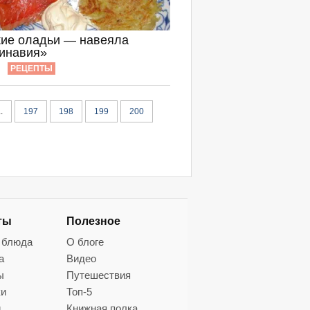
ие оладьи — навеяла
инавия»
РЕЦЕПТЫ
..
197
198
199
200
ты
Полезное
 блюда
О блоге
а
Видео
ы
Путешествия
ки
Топ-5
и
Книжная полка