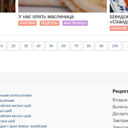
У нас опять масленица
Шведск
«Сканд
ЗАВТРАК
РЕЦЕПТЫ
МАСЛЕНИЦА
ЗАКУСКИ
10
20
30
40
50
60
70
80
90
100
.
Рецеп
асными апельсинами
Вторые
льсинами
тайских кислых щей
Выпечк
лых щей
Десерт
тайских кислых щей
Завтра
ислых щей
деи с края Земли: чилийский
Закуск