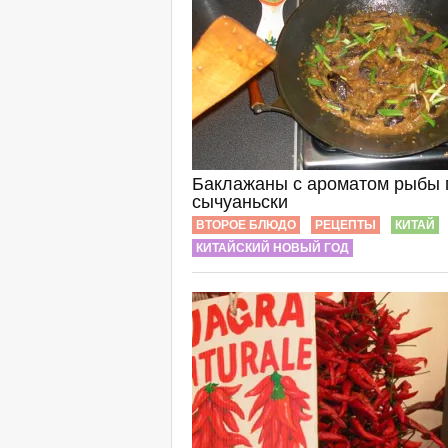
Баклажаны с ароматом рыбы 
сычуаньски
ВТОРОЕ БЛЮДО
РЕЦЕПТЫ
КИТАЙ
КИТАЙСКИЙ НОВЫЙ ГОД