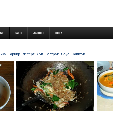
вия
Вино
Обзоры
Топ-5
чка
Гарнир
Десерт
Суп
Завтрак
Соус
Напитки