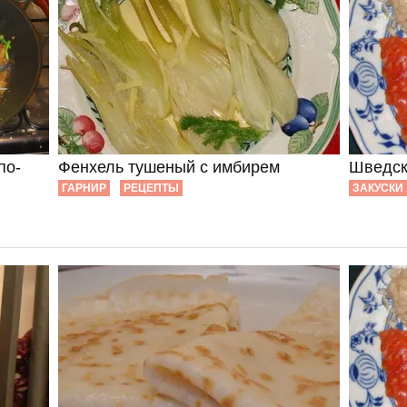
по-
Фенхель тушеный с имбирем
Шведск
ГАРНИР
РЕЦЕПТЫ
ЗАКУСКИ