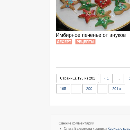
Имбирное печенье от внуков
ДЕСЕРТ
РЕЦЕПТЫ
Страница 193 из 201
« 1
...
195
...
200
...
201 »
Свежие комментарии
Ольга Бакланова
к записи
Курица с кр