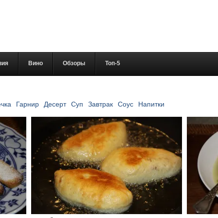
вия
Вино
Обзоры
Топ-5
чка
Гарнир
Десерт
Суп
Завтрак
Соус
Напитки