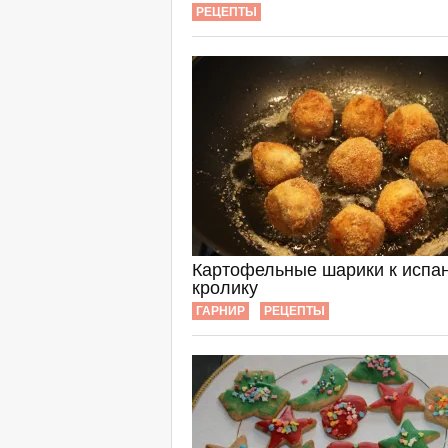
РЕЦЕПТЫ
Картофельные шарики к испа
кролику
ГАРНИР
РЕЦЕПТЫ