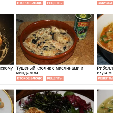
ВТОРОЕ БЛЮДО
РЕЦЕПТЫ
ЗАКУСКИ
нскому
Тушеный кролик с маслинами и
Риболл
миндалем
вкусом
ВТОРОЕ БЛЮДО
РЕЦЕПТЫ
РЕЦЕПТ