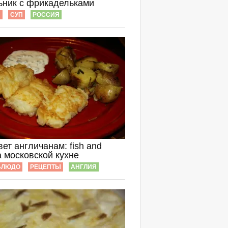
ьник с фрикадельками
Ы
СУП
РОССИЯ
ет англичанам: fish and
а московской кухне
БЛЮДО
РЕЦЕПТЫ
АНГЛИЯ