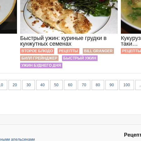
Быстрый ужин: куриные грудки в
Кукуруз
кунжутных семенах
таки…
ВТОРОЕ БЛЮДО
РЕЦЕПТЫ
BILL GRANGER
РЕЦЕПТ
БИЛЛ ГРЕЙНДЖЕР
БЫСТРЫЙ УЖИН
УЖИН БУДНЕГО ДНЯ
10
20
30
40
50
60
70
80
90
100
.
Рецеп
асными апельсинами