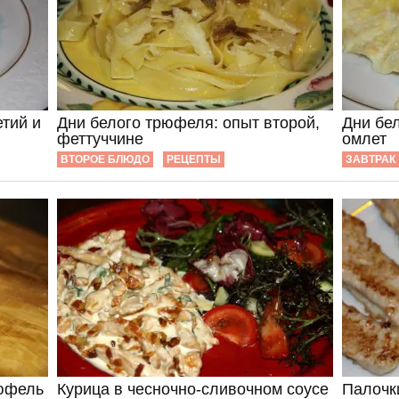
етий и
Дни белого трюфеля: опыт второй,
Дни бе
феттуччине
омлет
ВТОРОЕ БЛЮДО
РЕЦЕПТЫ
ЗАВТРАК
юфель
Курица в чесночно-сливочном соусе
Палочк