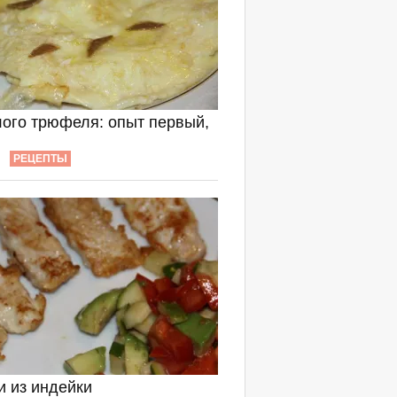
лого трюфеля: опыт первый,
РЕЦЕПТЫ
и из индейки