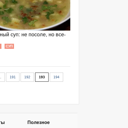
ный суп: не посоле, но все-
Ы
СУП
..
191
192
193
194
ты
Полезное