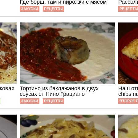
Где борщ, там и пирожки с мясом
Рассол
ЗАКУСКИ
РЕЦЕПТЫ
РЕЦЕПТ
ковая
Тортино из баклажанов в двух
Наш отв
соусах от Нино Грациано
chips н
ЗАКУСКИ
РЕЦЕПТЫ
ВТОРОЕ 