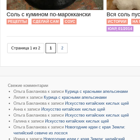
Соль с кумином по-мароккански
Вся соль пу
РЕЦЕПТЫ
СДЕЛАЙ САМ
СОУС
ИСТОРИИ
НА 
ЮАР, 01/2014
Страница 1 из 2
1
2
Свежие комментарии
Ольга Бакланова
к записи
Курица с красными апельсинами
Лилия
к записи
Курица с красными апельсинами
Ольга Бакланова
к записи
Искусство китайских кислых щей
Анна
к записи
Искусство китайских кислых щей
Ольга Бакланова
к записи
Искусство китайских кислых щей
Галина
к записи
Искусство китайских кислых щей
Ольга Бакланова
к записи
Новогодние идеи с края Земли:
чилийский севиче из лосося
Ирина
к записи
Новогодние идеи с края Земли: чилийский