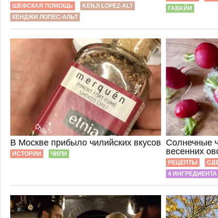
ШЕФСКАЯ ПОМОЩЬ
KENJI LOPEZ-ALT
ГАВАЙИ
КЕНДЖИ ЛОПЕС-АЛЬТ
В Москве прибыло чилийских вкусов
Солнечные ч
весенних о
ИСТОРИИ
ЧИЛИ
РЕЦЕПТЫ
СД
4 ИНГРЕДИЕНТА