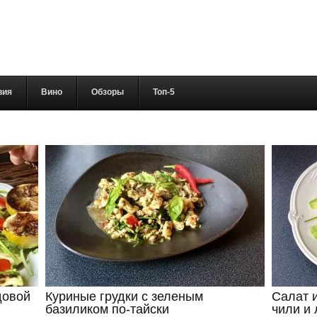
вия
Вино
Обзоры
Топ-5
довой
Куриные грудки с зеленым
Салат 
базиликом по-тайски
чили и