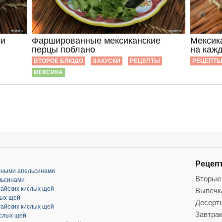
ми
Фаршированные мексиканские
Мексика
перцы поблано
на каж
ВТОРОЕ БЛЮДО
ЗАКУСКИ
РЕЦЕПТЫ
РЕЦЕПТ
МЕКСИКА
Рецеп
асными апельсинами
Вторые
льсинами
тайских кислых щей
Выпечк
лых щей
Десерт
тайских кислых щей
Завтра
ислых щей