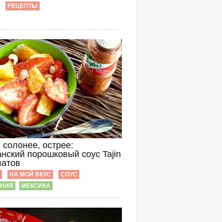
РЕЦЕПТЫ
 солонее, острее:
нский порошковый соус Tajin
латов
НА МОЙ ВКУС
СОУС
РНИЯ
МЕКСИКА