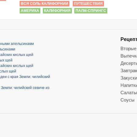
ВСЯ СОЛЬ КАЛИФОРНИИ
ПУТЕШЕСТВИЯ
АМЕРИКА
КАЛИФОРНИЯ
ПАЛМ-СПРИНГС
Рецеп
асными апельсинами
Вторые
льсинами
тайских кислых щей
Выпечк
лых щей
Десерт
тайских кислых щей
Завтра
ислых щей
деи с края Земли: чилийский
Закуск
Напитк
 Земли: чилийский севиче из
Салаты
Соусы