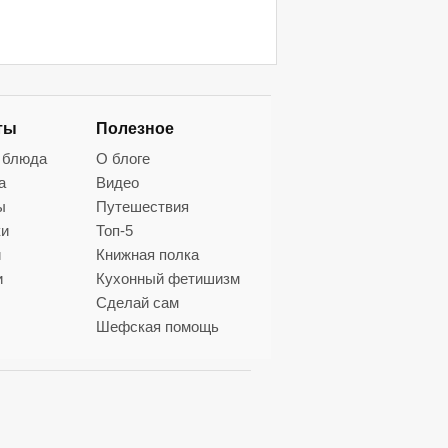
ты
Полезное
 блюда
О блоге
а
Видео
ы
Путешествия
ки
Топ-5
и
Книжная полка
и
Кухонный фетишизм
Сделай сам
Шефская помощь