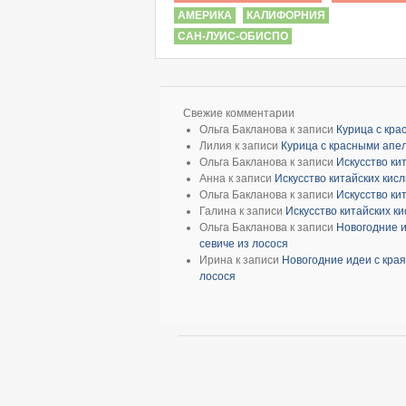
АМЕРИКА
КАЛИФОРНИЯ
САН-ЛУИС-ОБИСПО
Свежие комментарии
Ольга Бакланова
к записи
Курица с кр
Лилия
к записи
Курица с красными апе
Ольга Бакланова
к записи
Искусство ки
Анна
к записи
Искусство китайских кис
Ольга Бакланова
к записи
Искусство ки
Галина
к записи
Искусство китайских к
Ольга Бакланова
к записи
Новогодние и
севиче из лосося
Ирина
к записи
Новогодние идеи с края
лосося