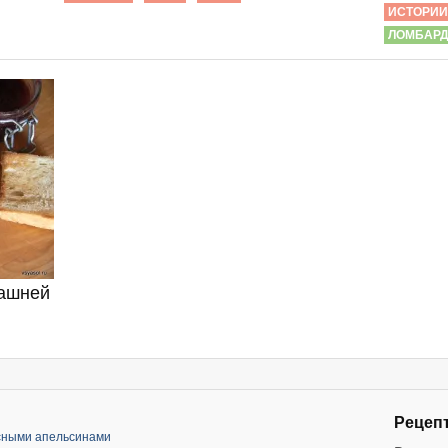
ИСТОРИИ
ЛОМБАР
машней
Рецеп
асными апельсинами