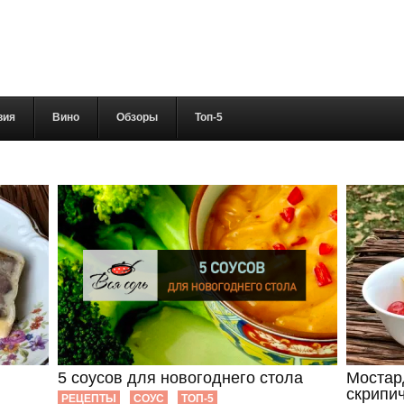
вия
Вино
Обзоры
Топ-5
5 соусов для новогоднего стола
Мостар
скрипи
РЕЦЕПТЫ
СОУС
ТОП-5