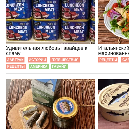
Удивительная любовь гавайцев к
Итальянский
спаму
маринованн
ЗАВТРАК
ИСТОРИИ
ПУТЕШЕСТВИЯ
РЕЦЕПТЫ
СА
РЕЦЕПТЫ
АМЕРИКА
ГАВАЙИ