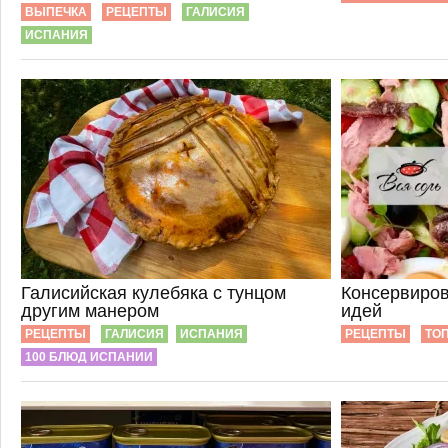
ВЫПЕЧКА
РЕЦЕПТЫ
ГАЛИСИЯ
ИСПАНИЯ
Галисийская кулебяка с тунцом
Консервиров
другим манером
идей
РЕЦЕПТЫ
ГАЛИСИЯ
ИСПАНИЯ
РЕЦЕПТЫ
ТОП
100 БЛЮД ИСПАНИИ