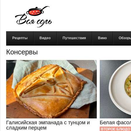
Рецепты
Видео
Путешествия
Вино
Обзор
Консервы
Галисийская эмпанада с тунцом и
Белая фасол
сладким перцем
ВТОРОЕ БЛЮДО