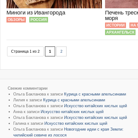
Миноги из Ивангорода
Печень треск
моря
ОБЗОРЫ
РОССИЯ
ИСТОРИИ
НА 
АРХАНГЕЛЬСК
Страница 1 из 2
1
2
Свежие комментарии
Ольга Бакланова
к записи
Курица с красными апельсинами
Лилия
к записи
Курица с красными апельсинами
Ольга Бакланова
к записи
Искусство китайских кислых щей
Анна
к записи
Искусство китайских кислых щей
Ольга Бакланова
к записи
Искусство китайских кислых щей
Галина
к записи
Искусство китайских кислых щей
Ольга Бакланова
к записи
Новогодние идеи с края Земли:
чилийский севиче из лосося