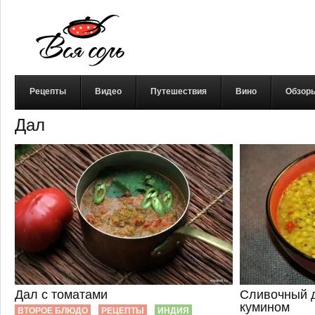
Рецепты
Видео
Путешествия
Вино
Обзор
Дал
Дал с томатами
Сливочный д
кумином
ВТОРОЕ БЛЮДО
РЕЦЕПТЫ
ИНДИЯ