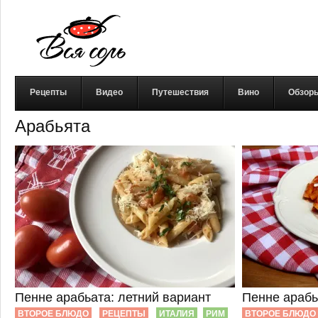
Рецепты
Видео
Путешествия
Вино
Обзор
Арабьята
Пенне арабьата: летний вариант
Пенне арабь
ВТОРОЕ БЛЮДО
РЕЦЕПТЫ
ИТАЛИЯ
РИМ
ВТОРОЕ БЛЮДО