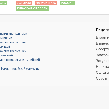
СТЬ
ИСТОРИИ
НА МОЙ ВКУС
РОССИЯ
ТУЛЬСКАЯ ОБЛАСТЬ
Рецеп
асными апельсинами
Вторые
льсинами
тайских кислых щей
Выпечк
лых щей
Десерт
тайских кислых щей
Завтра
ислых щей
деи с края Земли: чилийский
Закуск
Напитк
 Земли: чилийский севиче из
Салаты
Соусы