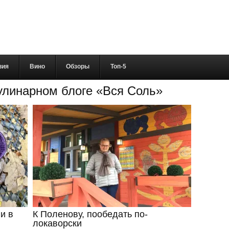
вия
Вино
Обзоры
Топ-5
кулинарном блоге «Вся Соль»
и в
К Поленову, пообедать по-
локаворски