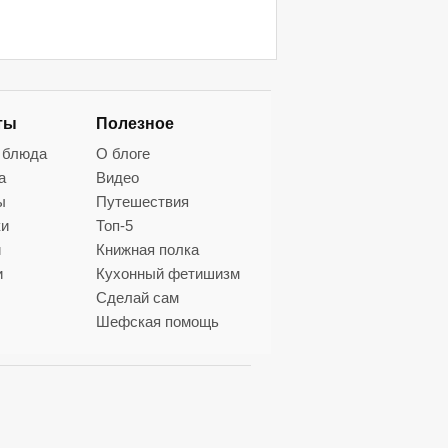
ты
Полезное
 блюда
О блоге
а
Видео
ы
Путешествия
ки
Топ-5
и
Книжная полка
и
Кухонный фетишизм
Сделай сам
Шефская помощь