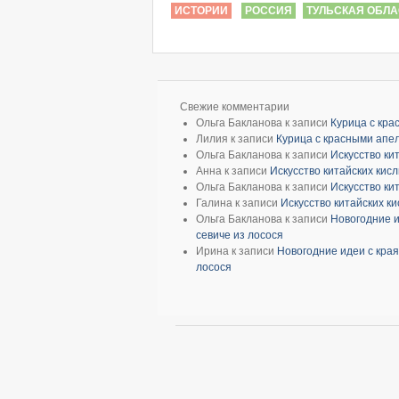
ИСТОРИИ
РОССИЯ
ТУЛЬСКАЯ ОБЛА
Свежие комментарии
Ольга Бакланова
к записи
Курица с кр
Лилия
к записи
Курица с красными апе
Ольга Бакланова
к записи
Искусство ки
Анна
к записи
Искусство китайских кис
Ольга Бакланова
к записи
Искусство ки
Галина
к записи
Искусство китайских к
Ольга Бакланова
к записи
Новогодние и
севиче из лосося
Ирина
к записи
Новогодние идеи с края
лосося