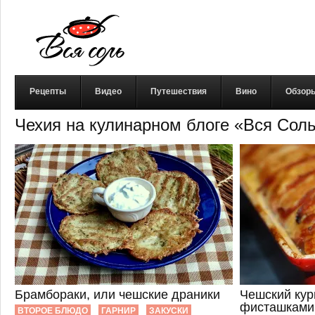
Рецепты
Видео
Путешествия
Вино
Обзор
Чехия на кулинарном блоге «Вся Сол
Брамбораки, или чешские драники
Чешский кур
фисташками
ВТОРОЕ БЛЮДО
ГАРНИР
ЗАКУСКИ