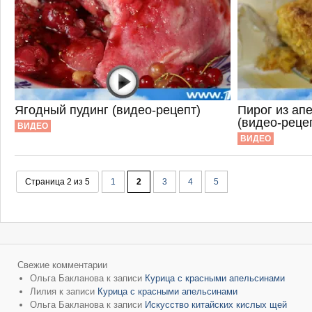
Ягодный пудинг (видео-рецепт)
Пирог из ап
(видео-реце
ВИДЕО
ВИДЕО
Страница 2 из 5
1
2
3
4
5
Свежие комментарии
Ольга Бакланова
к записи
Курица с красными апельсинами
Лилия
к записи
Курица с красными апельсинами
Ольга Бакланова
к записи
Искусство китайских кислых щей