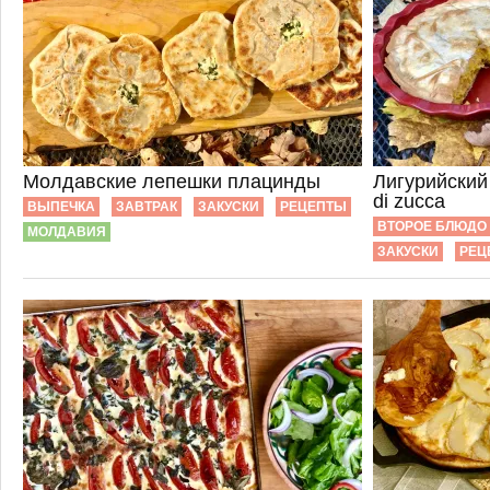
Молдавские лепешки плацинды
Лигурийский
di zucca
ВЫПЕЧКА
ЗАВТРАК
ЗАКУСКИ
РЕЦЕПТЫ
ВТОРОЕ БЛЮДО
МОЛДАВИЯ
ЗАКУСКИ
РЕЦ