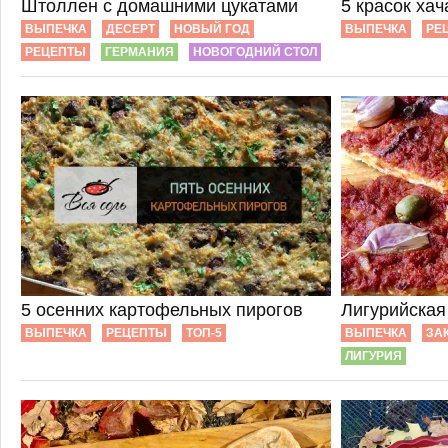
Штоллен с домашними цукатами
5 красок ха
ВЫПЕЧКА
ДЕСЕРТ
НОВЫЙ ГОД
ВЫПЕЧКА
РЕ
РЕЦЕПТЫ
ГЕРМАНИЯ
НОВОГОДНИЙ СТОЛ
5 осенних картофельных пирогов
Лигурийская
ВЫПЕЧКА
РЕЦЕПТЫ
ТОП-5
ВЫПЕЧКА
ЗА
ЛИГУРИЯ