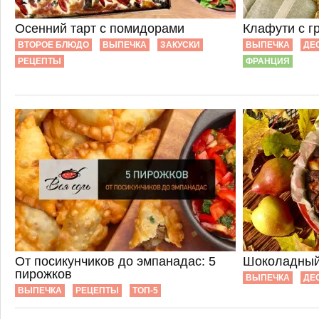
Осенний тарт с помидорами
Клафути с г
ВТОРОЕ БЛЮДО
ВЫПЕЧКА
ЗАКУСКИ
ВЫПЕЧКА
ДЕ
РЕЦЕПТЫ
ФРАНЦИЯ
От посикунчиков до эмпанадас: 5
Шоколадный 
пирожков
ВЫПЕЧКА
ДЕ
ВЫПЕЧКА
РЕЦЕПТЫ
ТОП-5