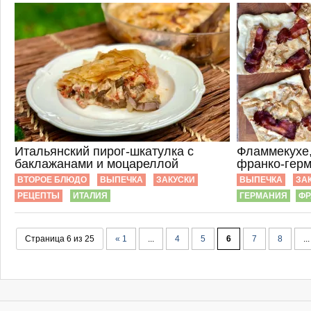
Итальянский пирог-шкатулка с
Фламмекухе,
баклажанами и моцареллой
франко-герм
ВТОРОЕ БЛЮДО
ВЫПЕЧКА
ЗАКУСКИ
ВЫПЕЧКА
ЗА
РЕЦЕПТЫ
ИТАЛИЯ
ГЕРМАНИЯ
ФР
Страница 6 из 25
« 1
...
4
5
6
7
8
...