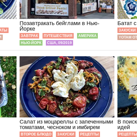
Позавтракать бейглами в Нью-
Батат 
Йорке
АТЫ
ЗАКУСКИ
ЗАВТРАК
ПУТЕШЕСТВИЯ
АМЕРИКА
И
YOTAM O
НЬЮ-ЙОРК
США, 09/2019
Салат из моцареллы с запеченными
В поис
томатами, чесноком и имбирем
идей
ВТОРОЕ БЛЮДО
ЗАКУСКИ
РЕЦЕПТЫ
РЕЦЕПТ