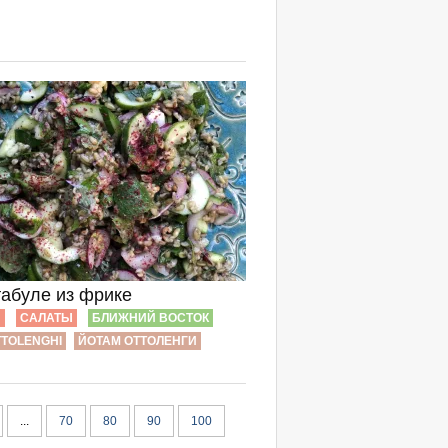
табуле из фрике
Ы
САЛАТЫ
БЛИЖНИЙ ВОСТОК
TTOLENGHI
ЙОТАМ ОТТОЛЕНГИ
...
70
80
90
100