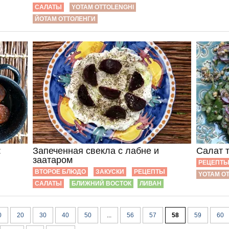
САЛАТЫ
YOTAM OTTOLENGHI
ЙОТАМ ОТТОЛЕНГИ
:
Запеченная свекла с лабне и
Салат 
заатаром
РЕЦЕПТ
ВТОРОЕ БЛЮДО
ЗАКУСКИ
РЕЦЕПТЫ
YOTAM O
САЛАТЫ
БЛИЖНИЙ ВОСТОК
ЛИВАН
0
20
30
40
50
...
56
57
58
59
60