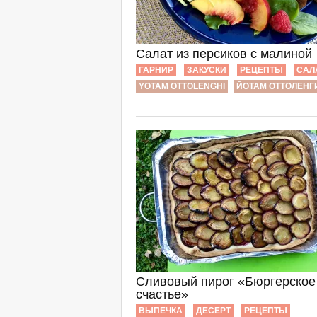
Cалат из персиков с малиной
ГАРНИР
ЗАКУСКИ
РЕЦЕПТЫ
САЛ
YOTAM OTTOLENGHI
ЙОТАМ ОТТОЛЕНГ
Сливовый пирог «Бюргерское
счастье»
ВЫПЕЧКА
ДЕСЕРТ
РЕЦЕПТЫ