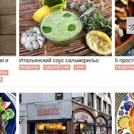
и и
Итальянский соус сальморильо
5 прос
РЕЦЕПТЫ
СДЕЛАЙ САМ
СОУС
РЕЦЕПТ
АТЫ
И