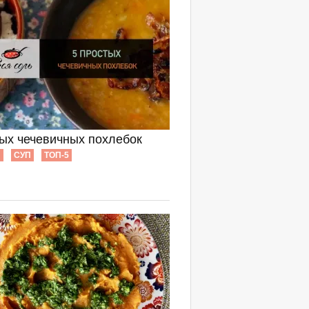
тых чечевичных похлебок
Ы
СУП
ТОП-5