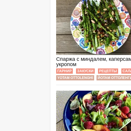
Cпаржа с миндалем, каперсам
укропом
ГАРНИР
ЗАКУСКИ
РЕЦЕПТЫ
САЛ
YOTAM OTTOLENGHI
ЙОТАМ ОТТОЛЕНГ