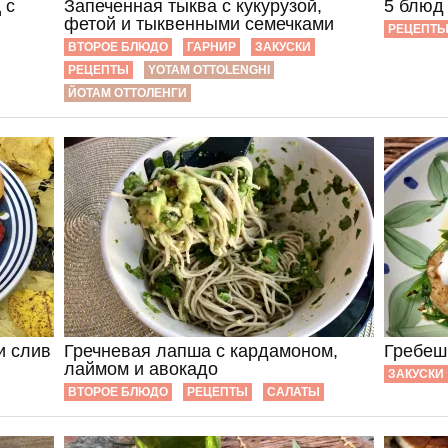
 с
Запеченная тыква с кукурузой,
5 блюд
фетой и тыквенными семечками
РЕЦЕПТ
ВТОРОЕ БЛЮДО
ГАРНИР
ЗАКУСКИ
РЕЦЕПТЫ
YOTAM OTTOLENGHI
ЙОТАМ ОТТОЛЕНГИ
и слив
Гречневая лапша с кардамоном,
Гребеш
лаймом и авокадо
ЗАКУСКИ
ВТОРОЕ БЛЮДО
РЕЦЕПТЫ
САЛАТЫ