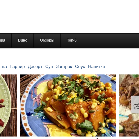
вия
Вино
Обзоры
Топ-5
чка
Гарнир
Десерт
Суп
Завтрак
Соус
Напитки