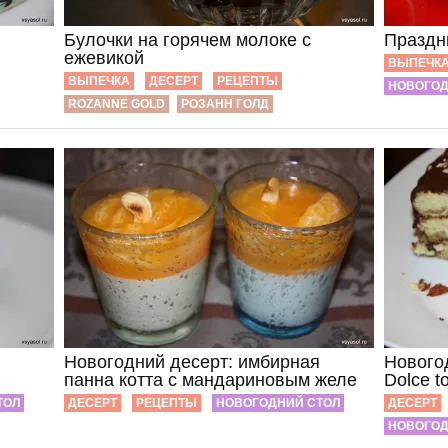
Булочки на горячем молоке с
Праздн
ежевикой
ВЫПЕЧК
ВЫПЕЧКА
ДЕСЕРТ
РЕЦЕПТЫ
НОВОГОД
ROZANNE GOLD
РОЗАНН ГОЛД
Новогодний десерт: имбирная
Нового
панна котта с мандариновым желе
Dolce to
ТОЛ
ДЕСЕРТ
РЕЦЕПТЫ
НОВОГОДНИЙ СТОЛ
ДЕСЕРТ
НОВОГОД