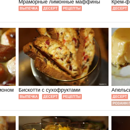
Мраморные лимонные маффины
Крем-ф
ВЫПЕЧКА
ДЕСЕРТ
РЕЦЕПТЫ
ДЕСЕРТ
моном
Бискотти с сухофруктами
Апельс
ВЫПЕЧКА
ДЕСЕРТ
РЕЦЕПТЫ
ДЕСЕРТ
РОЗАНН 