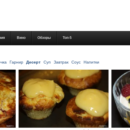
вия
Вино
Обзоры
Топ-5
чка
Гарнир
Десерт
Суп
Завтрак
Соус
Напитки