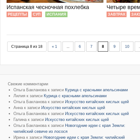
Испанская чесночная похлебка
Четыре врем
РЕЦЕПТЫ
СУП
ИСПАНИЯ
ЗАВТРАК
ЗАК
Страница 8 из 18
« 1
...
6
7
8
9
10
.
Свежие комментарии
Ольга Бакланова
к записи
Курица с красными апельсинами
Лилия
к записи
Курица с красными апельсинами
Ольга Бакланова
к записи
Искусство китайских кислых щей
Анна
к записи
Искусство китайских кислых щей
Ольга Бакланова
к записи
Искусство китайских кислых щей
Галина
к записи
Искусство китайских кислых щей
Ольга Бакланова
к записи
Новогодние идеи с края Земли:
чилийский севиче из лосося
Ирина
к записи
Новогодние идеи с края Земли: чилийский