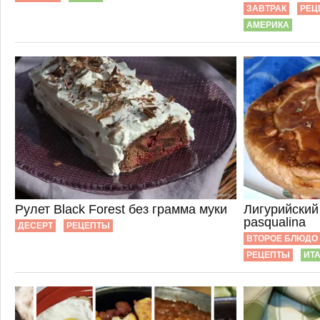
ЗАВТРАК
РЕЦ
АМЕРИКА
Рулет Black Forest без грамма муки
Лигурийский 
pasqualina
ДЕСЕРТ
РЕЦЕПТЫ
ВТОРОЕ БЛЮДО
РЕЦЕПТЫ
ИТ