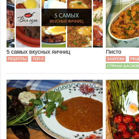
5 самых вкусных яичниц
Писто
РЕЦЕПТЫ
ТОП-5
ЗАКУСКИ
РЕЦ
СТРАНА БАСКО