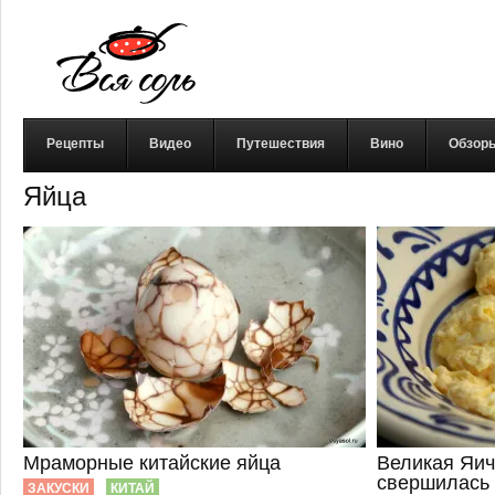
Рецепты
Видео
Путешествия
Вино
Обзор
Яйца
Мраморные китайские яйца
Великая Яи
свершилась
ЗАКУСКИ
КИТАЙ