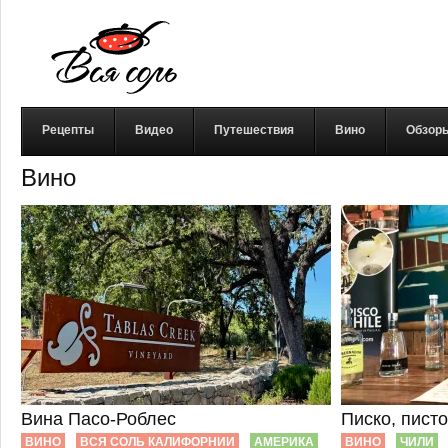
Рецепты
Видео
Путешествия
Вино
Обзор
Вино
Вина Пасо-Роблес
Писко, писто
ВИНО
ВСЯ СОЛЬ КАЛИФОРНИИ
АМЕРИКА
ВИНО
ЧИЛИ