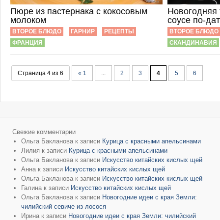
Пюре из пастернака с кокосовым
Новогодняя 
молоком
соусе по-да
ВТОРОЕ БЛЮДО
ГАРНИР
РЕЦЕПТЫ
ВТОРОЕ БЛЮДО
ФРАНЦИЯ
СКАНДИНАВИЯ
Страница 4 из 6
« 1
...
2
3
4
5
6
Свежие комментарии
Ольга Бакланова
к записи
Курица с красными апельсинами
Лилия
к записи
Курица с красными апельсинами
Ольга Бакланова
к записи
Искусство китайских кислых щей
Анна
к записи
Искусство китайских кислых щей
Ольга Бакланова
к записи
Искусство китайских кислых щей
Галина
к записи
Искусство китайских кислых щей
Ольга Бакланова
к записи
Новогодние идеи с края Земли:
чилийский севиче из лосося
Ирина
к записи
Новогодние идеи с края Земли: чилийский