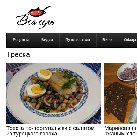
Рецепты
Видео
Путешествия
Вино
Обзор
Треска
Треска по-португальски с салатом
Маринованна
из турецкого гороха
ржаным хле