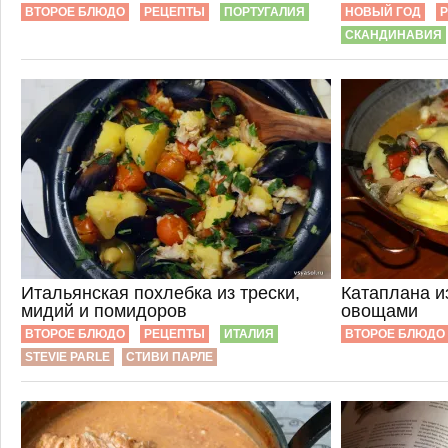
ВТОРОЕ БЛЮДО
РЕЦЕПТЫ
ПОРТУГАЛИЯ
НОВЫЙ ГОД
СКАНДИНАВИЯ
Итальянская похлебка из трески,
Катаплана и
мидий и помидоров
овощами
ВТОРОЕ БЛЮДО
РЕЦЕПТЫ
ИТАЛИЯ
ВТОРОЕ БЛЮДО
STEVIE PARLE
СТИВИ ПАРЛЕ