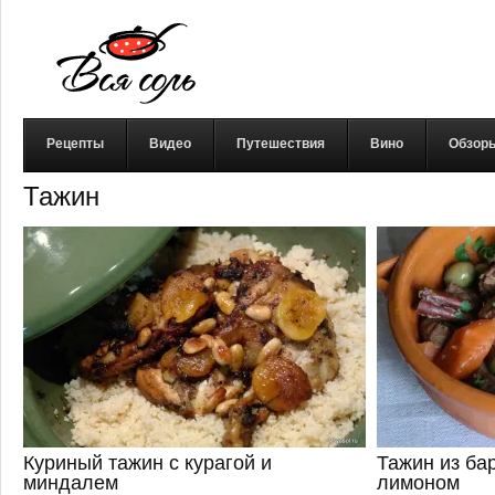
Рецепты
Видео
Путешествия
Вино
Обзор
Тажин
Куриный тажин с курагой и
Тажин из ба
миндалем
лимоном