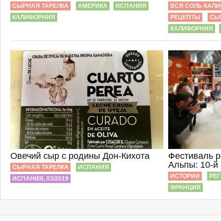
СЫРНАЯ ТАРЕЛКА
АМЕРИКА
ИСПАНИЯ
ВСЯ СОЛЬ КАЛ
КАЛИФОРНИЯ
РЕЦЕПТЫ
СЫ
КАЛИФОРНИЯ
Овечий сыр с родины Дон-Кихота
Фестиваль р
Альпы: 10-й
СЫРНАЯ ТАРЕЛКА
ИСПАНИЯ
ИСТОРИИ
РЕ
ИСПАНИЯ, 03/2019
ФРАНЦИЯ