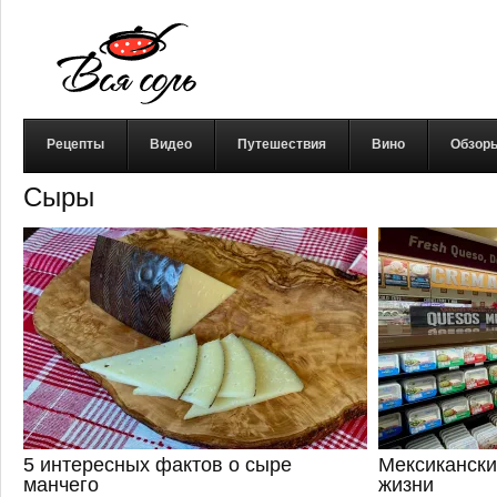
Рецепты
Видео
Путешествия
Вино
Обзор
Сыры
5 интересных фактов о сыре
Мексикански
манчего
жизни