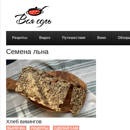
Рецепты
Видео
Путешествия
Вино
Обзор
Семена льна
Хлеб викингов
ВЫПЕЧКА
РЕЦЕПТЫ
СДЕЛАЙ САМ