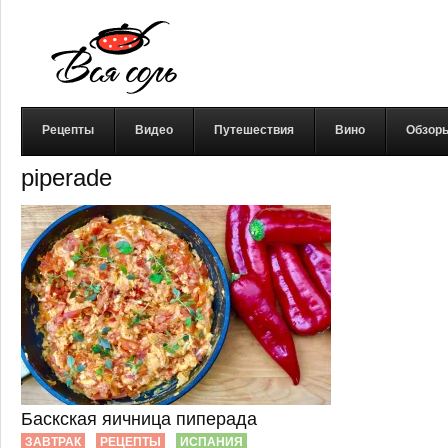
Рецепты
Видео
Путешествия
Вино
Обзор
piperade
Баскская яичница пиперада
ЗАВТРАК
РЕЦЕПТЫ
ИСПАНИЯ