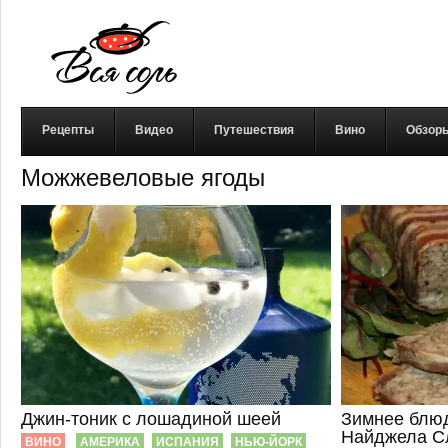
Рецепты
Видео
Путешествия
Вино
Обзор
Можжевеловые ягоды
Джин-тоник с лошадиной шеей
Зимнее блюд
Найджела С
ВИНО
АМЕРИКА
ИСПАНИЯ
НЬЮ-ЙОРК