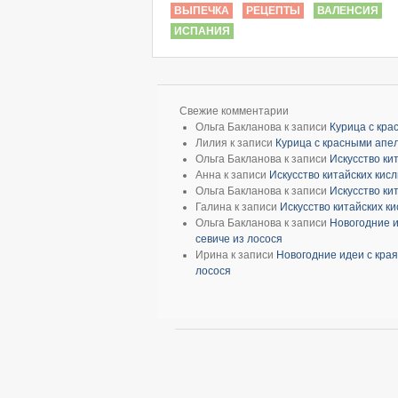
ВЫПЕЧКА
РЕЦЕПТЫ
ВАЛЕНСИЯ
ИСПАНИЯ
Свежие комментарии
Ольга Бакланова
к записи
Курица с кр
Лилия
к записи
Курица с красными апе
Ольга Бакланова
к записи
Искусство ки
Анна
к записи
Искусство китайских кис
Ольга Бакланова
к записи
Искусство ки
Галина
к записи
Искусство китайских к
Ольга Бакланова
к записи
Новогодние и
севиче из лосося
Ирина
к записи
Новогодние идеи с края
лосося