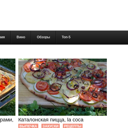
вия
Вино
Обзоры
Топ-5
рами,
Каталонская пицца, la coca
ВЫПЕЧКА
ЗАКУСКИ
РЕЦЕПТЫ