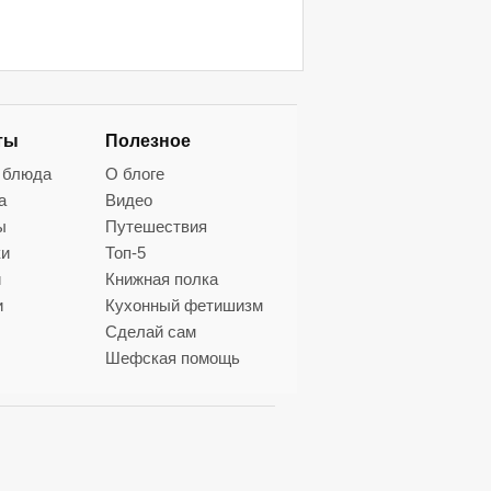
ты
Полезное
 блюда
О блоге
а
Видео
ы
Путешествия
ки
Топ-5
и
Книжная полка
и
Кухонный фетишизм
Сделай сам
Шефская помощь