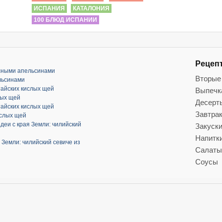
ИСПАНИЯ
КАТАЛОНИЯ
100 БЛЮД ИСПАНИИ
Рецеп
асными апельсинами
Вторые
льсинами
тайских кислых щей
Выпечк
лых щей
Десерт
тайских кислых щей
Завтра
ислых щей
деи с края Земли: чилийский
Закуск
Напитк
 Земли: чилийский севиче из
Салаты
Соусы