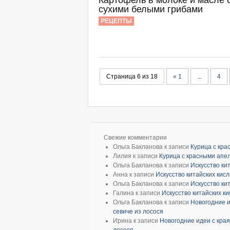
Картофель в молоке и масле 
сухими белыми грибами
РЕЦЕПТЫ
Страница 6 из 18
« 1
...
4
Свежие комментарии
Ольга Бакланова
к записи
Курица с кр
Лилия
к записи
Курица с красными апе
Ольга Бакланова
к записи
Искусство ки
Анна
к записи
Искусство китайских кис
Ольга Бакланова
к записи
Искусство ки
Галина
к записи
Искусство китайских к
Ольга Бакланова
к записи
Новогодние и
севиче из лосося
Ирина
к записи
Новогодние идеи с края