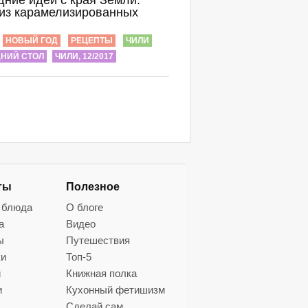
дние идеи с края Земли:
 из карамелизированных
й
НОВЫЙ ГОД
РЕЦЕПТЫ
ЧИЛИ
НИЙ СТОЛ
ЧИЛИ, 12/2017
ты
Полезное
 блюда
О блоге
а
Видео
ы
Путешествия
ки
Топ-5
и
Книжная полка
и
Кухонный фетишизм
Сделай сам