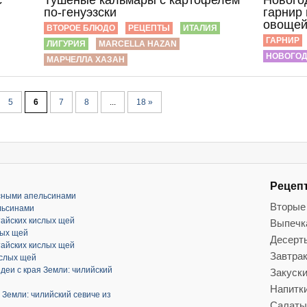
с
Тушеные кальмары с картофелем
Нового
по-генуэзски
гарнир
овоще
ВТОРОЕ БЛЮДО
РЕЦЕПТЫ
ИТАЛИЯ
ГАРНИР
ЛИГУРИЯ
MARCELLA HAZAN
НОВОГОД
МАРЧЕЛЛА ХАЗАН
5
6
7
8
...
18 »
Рецеп
асными апельсинами
Вторые
льсинами
тайских кислых щей
Выпечк
лых щей
Десерт
тайских кислых щей
Завтра
ислых щей
деи с края Земли: чилийский
Закуск
Напитк
 Земли: чилийский севиче из
Салаты