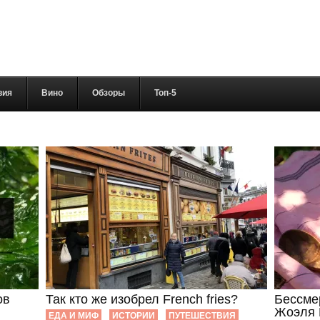
вия
Вино
Обзоры
Топ-5
ов
Так кто же изобрел French fries?
Бессме
Жоэля
ЕДА И МИФ
ИСТОРИИ
ПУТЕШЕСТВИЯ