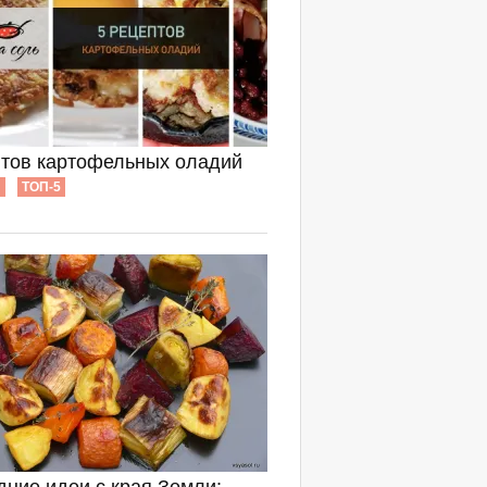
птов картофельных оладий
Ы
ТОП-5