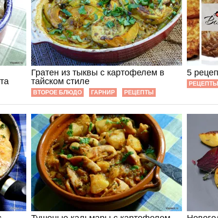
Гратен из тыквы с картофелем в
5 реце
та
тайском стиле
РЕЦЕПТ
ВТОРОЕ БЛЮДО
ГАРНИР
РЕЦЕПТЫ