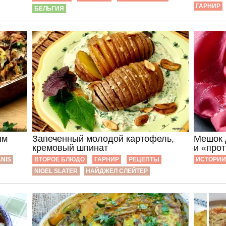
ГАРНИР
БЕЛЬГИЯ
ым
Запеченный молодой картофель,
Мешок 
кремовый шпинат
и «про
ANIS
ВТОРОЕ БЛЮДО
ГАРНИР
РЕЦЕПТЫ
ИСТОРИИ
NIGEL SLATER
НАЙДЖЕЛ СЛЕЙТЕР