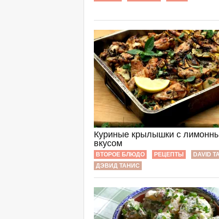
Куриные крылышки с лимонн
вкусом
ВТОРОЕ БЛЮДО
РЕЦЕПТЫ
DAVID T
ДЭВИД ТАНИС